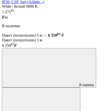
IP20, CSP, 5m) (Arlight, -)
White | Белый 6000 K
81
1 271
₽/м
В наличии
05
Пакет (полиэтилен) 5 м —
6 359
₽
Пакет (полиэтилен) 5 м
05
6 359
₽
В корзину