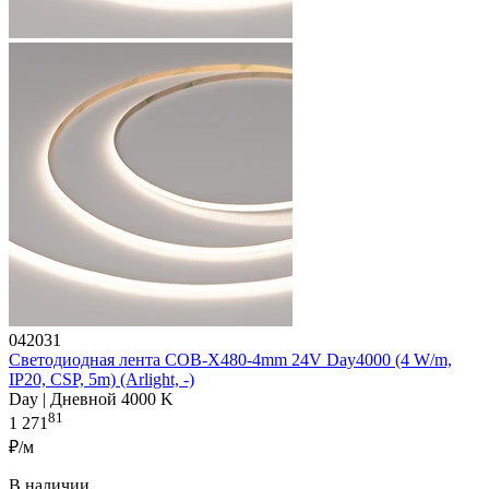
042031
Светодиодная лента COB-X480-4mm 24V Day4000 (4 W/m,
IP20, CSP, 5m) (Arlight, -)
Day | Дневной 4000 K
81
1 271
₽/м
В наличии