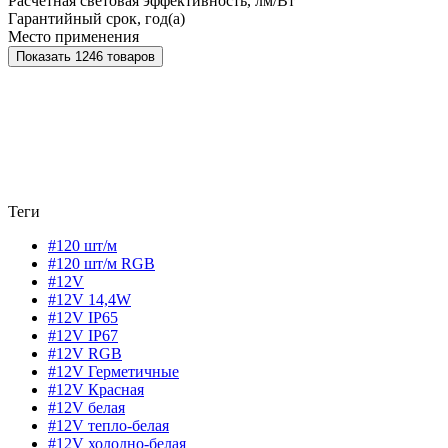
Расчетная световая эффективность, лм/Вт
Гарантийный срок, год(а)
Место применения
Показать 1246 товаров
Теги
#120 шт/м
#120 шт/м RGB
#12V
#12V 14,4W
#12V IP65
#12V IP67
#12V RGB
#12V Герметичные
#12V Красная
#12V белая
#12V тепло-белая
#12V холодно-белая