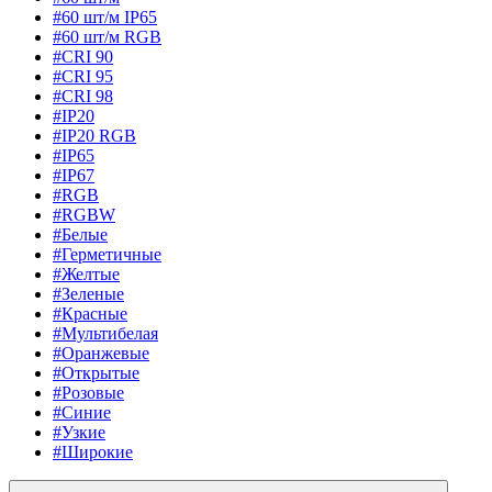
#60 шт/м IP65
#60 шт/м RGB
#CRI 90
#CRI 95
#CRI 98
#IP20
#IP20 RGB
#IP65
#IP67
#RGB
#RGBW
#Белые
#Герметичные
#Желтые
#Зеленые
#Красные
#Мультибелая
#Оранжевые
#Открытые
#Розовые
#Синие
#Узкие
#Широкие