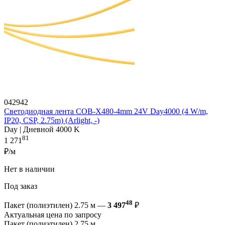
042942
Светодиодная лента COB-X480-4mm 24V Day4000 (4 W/m,
IP20, CSP, 2.75m) (Arlight, -)
Day | Дневной 4000 K
81
1 271
₽/м
Нет в наличии
Под заказ
48
Пакет (полиэтилен) 2.75 м —
3 497
₽
Актуальная цена по запросу
Пакет (полиэтилен) 2.75 м