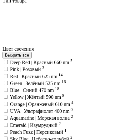
Тип товара
Цвет свечения
Выбрать все
5
Deep Red | Красный 660 nm
3
Pink | Розовый
14
Red | Красный 625 nm
16
Green | Зелёный 525 nm
18
Blue | Синий 470 nm
8
Yellow | Жёлтый 590 nm
4
Orange | Оранжевый 610 nm
0
UVA | Ультрафиолет 400 nm
2
Aquamarine | Морская волна
2
Emerald | Изумрудный
1
Peach Fuzz | Персиковый
2
Sky Blue | Небесно-голубой