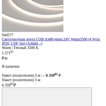
044577
Светодиодная лента COB-X480-4mm 24V Warm3500 (4 W/m,
IP20, CSP, 5m) (Arlight, -)
Warm | Тёплый 3500 K
81
1 271
₽/м
В наличии
05
Пакет (полиэтилен) 5 м —
6 359
₽
Пакет (полиэтилен) 5 м
05
6 359
₽