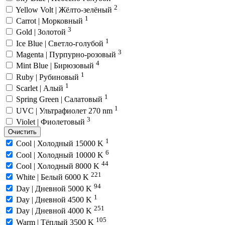
2
Yellow Volt | Жёлто-зелёный
1
Carrot | Морковный
3
Gold | Золотой
1
Ice Blue | Светло-голубой
3
Magenta | Пурпурно-розовый
4
Mint Blue | Бирюзовый
1
Ruby | Рубиновый
1
Scarlet | Алый
1
Spring Green | Салатовый
1
UVC | Ультрафиолет 270 nm
3
Violet | Фиолетовый
Очистить
1
Cool | Холодный 15000 K
6
Cool | Холодный 10000 K
44
Cool | Холодный 8000 K
221
White | Белый 6000 K
94
Day | Дневной 5000 K
1
Day | Дневной 4500 K
251
Day | Дневной 4000 K
105
Warm | Тёплый 3500 K