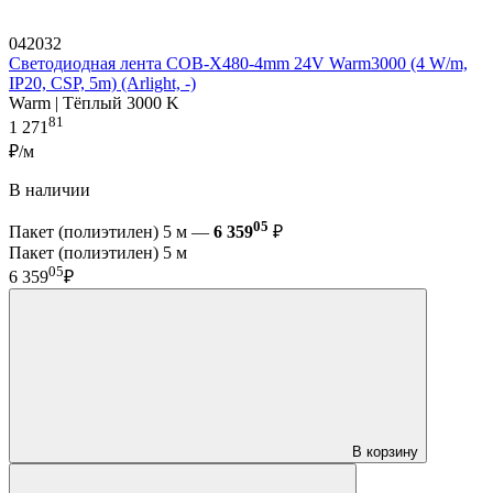
042032
Светодиодная лента COB-X480-4mm 24V Warm3000 (4 W/m,
IP20, CSP, 5m) (Arlight, -)
Warm | Тёплый 3000 K
81
1 271
₽/м
В наличии
05
Пакет (полиэтилен) 5 м —
6 359
₽
Пакет (полиэтилен) 5 м
05
6 359
₽
В корзину