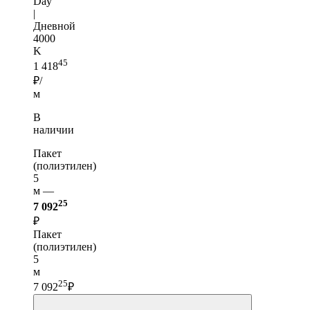
Day
|
Дневной
4000
K
45
1 418
₽/
м
В
наличии
Пакет
(полиэтилен)
5
м —
25
7 092
₽
Пакет
(полиэтилен)
5
м
25
7 092
₽