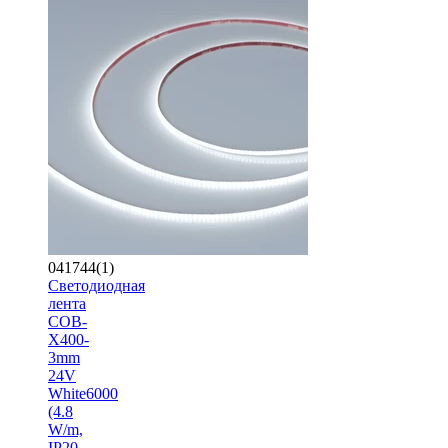
041744(1)
Светодиодная
лента
COB-
X400-
3mm
24V
White6000
(4.8
W/m,
IP20,