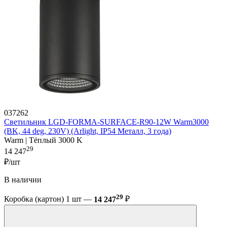
037262
Светильник LGD-FORMA-SURFACE-R90-12W Warm3000
(BK, 44 deg, 230V) (Arlight, IP54 Металл, 3 года)
Warm | Тёплый 3000 K
29
14 247
₽/шт
В наличии
29
Коробка (картон) 1 шт —
14 247
₽