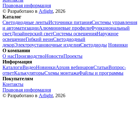
Правовая информация
© Разработано в
Arlight
, 2026
Каталог
Светодиодные ленты
Источники питания
Системы управления
и автоматизации
Алюминиевые профили
Функциональный
свет
Дизайнерский свет
Системы освещения
Наружное
освещение
Гибкий неон
Светодиодный
декор
Электроустановочные изделия
Светодиоды
Новинки
О компании
О нас
Производство
Новости
Проекты
Информация
Каталоги
Видео
Новинки
Архив вебинаров
Статьи
Вопрос-
ответ
Калькуляторы
Схемы монтажа
Файлы и программы
Покупателям
Контакты
Правовая информация
© Разработано в
Arlight
, 2026