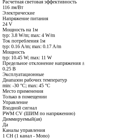
Расчетная световая эффективность
116 лм/Вт
Электрические
Напряжение питания
24 V
Мощность на 1м
typ: 3.8 W/m; max: 4 W/m
Ток потребления 1м
typ: 0.16 A/m; max: 0.17 A/m
Мощность
typ: 10.45 W; max: 11 W
Предельное отклонение напряжения ±
0.25 В
Эксплуатационные
Диапазон рабочих температур
min: -30 °C; max: 45 °C
Место применения
Только в помещении
Управление
Входной сигнал
PWM СV (ШИМ по напряжению)
Диммируемый(ая)
Да
Каналы управления
1 CH (1 канал - Mono)