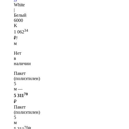
White
|
Белый
6000
K
34
1 062
₽/
м
Нет
в
наличии
Пакет
(полиэтилен)
5
м —
70
5 311
₽
Пакет
(полиэтилен)
5
м
70
5 311
₽