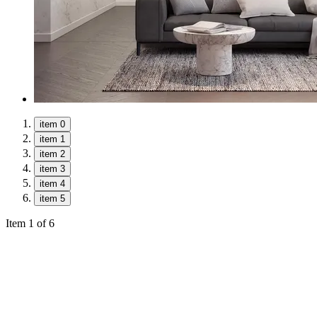
item 0
item 1
item 2
item 3
item 4
item 5
Item 1 of 6