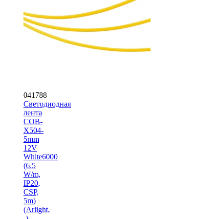
041788
Светодиодная
лента
COB-
X504-
5mm
12V
White6000
(6.5
W/m,
IP20,
CSP,
5m)
(Arlight,
-)