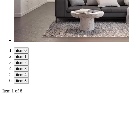
item 0
item 1
item 2
item 3
item 4
item 5
Item 1 of 6