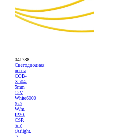
041788
Светодиодная
лента
COB-
X504-
5mm
12V
White6000
(6.5
W/m,
IP20,
CSP,
5m)
(Arlight,
-)