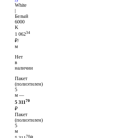
White
|
Белый
6000
K
34
1 062
₽/
м
Нет
в
наличии
Пакет
(полиэтилен)
5
м —
70
5 311
₽
Пакет
(полиэтилен)
5
м
70
5 311
₽