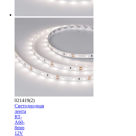
021419(2)
Светодиодная
лента
RT-
A60-
8mm
12V