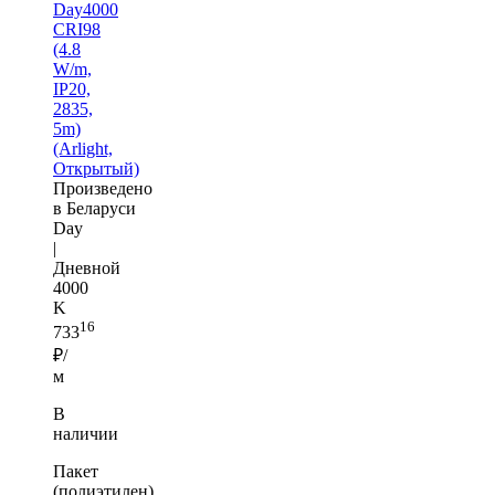
Day4000
CRI98
(4.8
W/m,
IP20,
2835,
5m)
(Arlight,
Открытый)
Произведено
в Беларуси
Day
|
Дневной
4000
K
16
733
₽/
м
В
наличии
Пакет
(полиэтилен)