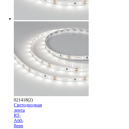
021418(2)
Светодиодная
лента
RT-
A60-
8mm