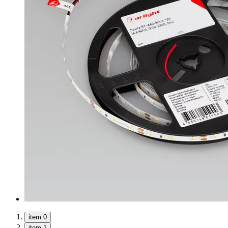
item 0
item 1