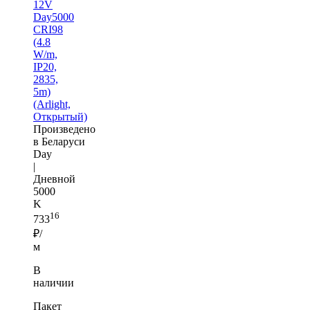
12V
Day5000
CRI98
(4.8
W/m,
IP20,
2835,
5m)
(Arlight,
Открытый)
Произведено
в Беларуси
Day
|
Дневной
5000
K
16
733
₽/
м
В
наличии
Пакет