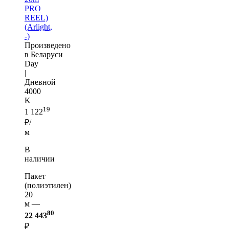
PRO
REEL)
(Arlight,
-)
Произведено
в Беларуси
Day
|
Дневной
4000
K
19
1 122
₽/
м
В
наличии
Пакет
(полиэтилен)
20
м —
80
22 443
₽