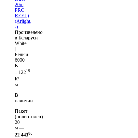
20m
PRO
REEL)
(Arlight,
-)
Произведено
в Беларуси
White
|
Белый
6000
K
19
1 122
₽/
м
В
наличии
Пакет
(полиэтилен)
20
м —
80
22 443