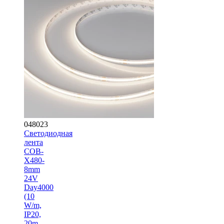
048023
Светодиодная
лента
COB-
X480-
8mm
24V
Day4000
(10
W/m,
IP20,
20m