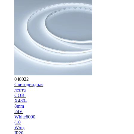
048022
Светодиодная
лента
COB-
X480-
8mm
24V
White6000
(10
W/m,
IP20,