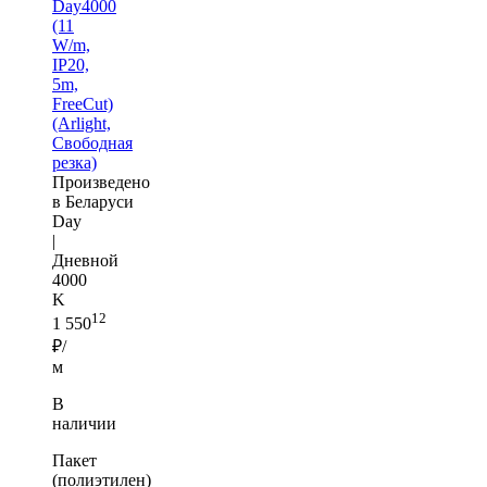
Day4000
(11
W/m,
IP20,
5m,
FreeCut)
(Arlight,
Свободная
резка)
Произведено
в Беларуси
Day
|
Дневной
4000
K
12
1 550
₽/
м
В
наличии
Пакет
(полиэтилен)