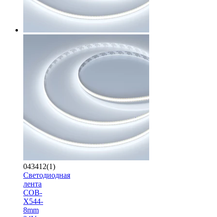
043412(1)
Светодиодная
лента
COB-
X544-
8mm