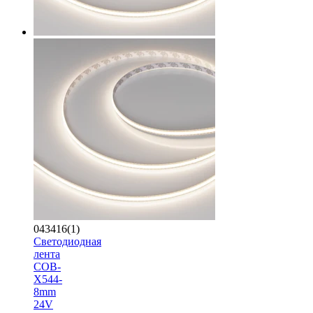
043416(1)
Светодиодная
лента
COB-
X544-
8mm
24V