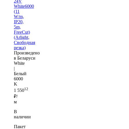
24V
White6000
(11
W/m,
IP20,
5m,
FreeCut)
(Arlight,
Свободная
резка)
Произведено
в Беларуси
White
|
Белый
6000
K
12
1 550
₽/
м
В
наличии
Пакет