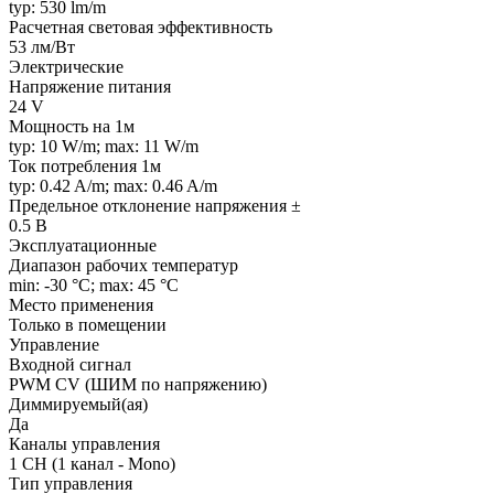
typ: 530 lm/m
Расчетная световая эффективность
53 лм/Вт
Электрические
Напряжение питания
24 V
Мощность на 1м
typ: 10 W/m; max: 11 W/m
Ток потребления 1м
typ: 0.42 A/m; max: 0.46 A/m
Предельное отклонение напряжения ±
0.5 В
Эксплуатационные
Диапазон рабочих температур
min: -30 °C; max: 45 °C
Место применения
Только в помещении
Управление
Входной сигнал
PWM СV (ШИМ по напряжению)
Диммируемый(ая)
Да
Каналы управления
1 CH (1 канал - Mono)
Тип управления