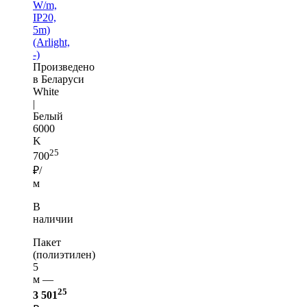
W/m,
IP20,
5m)
(Arlight,
-)
Произведено
в Беларуси
White
|
Белый
6000
K
25
700
₽/
м
В
наличии
Пакет
(полиэтилен)
5
м —
25
3 501