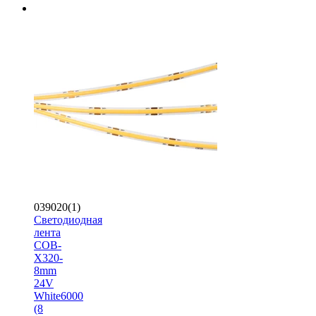
039020(1)
Светодиодная
лента
COB-
X320-
8mm
24V
White6000
(8