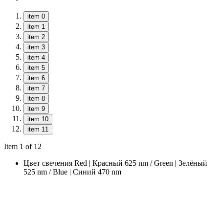
item 0
item 1
item 2
item 3
item 4
item 5
item 6
item 7
item 8
item 9
item 10
item 11
Item 1 of 12
Цвет свечения
Red | Красный 625 nm / Green | Зелёный
525 nm / Blue | Синий 470 nm