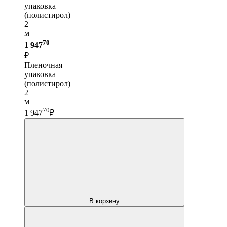
упаковка
(полистирол)
2
м —
70
1 947
₽
Пленочная
упаковка
(полистирол)
2
м
70
1 947
₽
В корзину