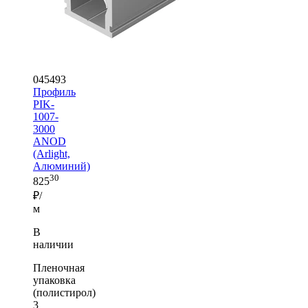
045493
Профиль
PIK-
1007-
3000
ANOD
(Arlight,
Алюминий)
30
825
₽/
м
В
наличии
Пленочная
упаковка
(полистирол)
3