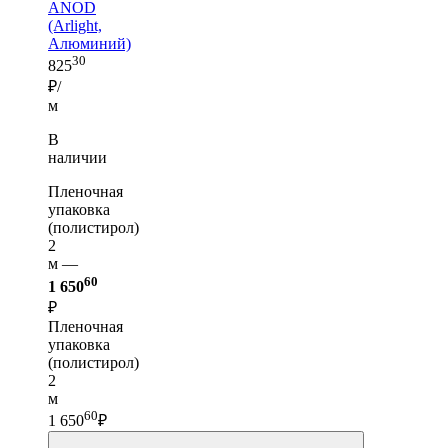
ANOD
(Arlight,
Алюминий)
30
825
₽/
м
В
наличии
Пленочная
упаковка
(полистирол)
2
м —
60
1 650
₽
Пленочная
упаковка
(полистирол)
2
м
60
1 650
₽