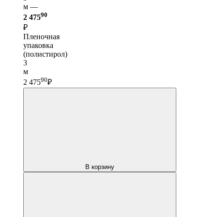
м —
90
2 475
₽
Пленочная
упаковка
(полистирол)
3
м
90
2 475
₽
В корзину