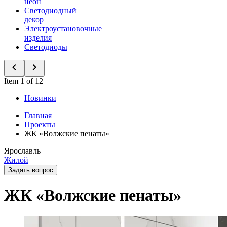
неон
Светодиодный
декор
Электроустановочные
изделия
Светодиоды
Item 1 of 12
Новинки
Главная
Проекты
ЖК «Волжские пенаты»
Ярославль
Жилой
Задать вопрос
ЖК «Волжские пенаты»