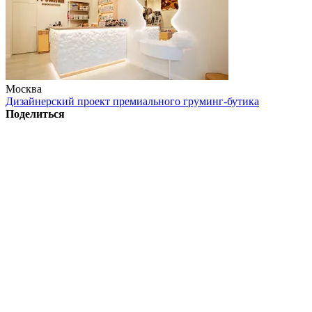
Москва
Дизайнерский проект премиального груминг-бутика
Поделиться