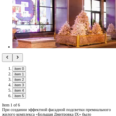
item 0
item 1
item 2
item 3
item 4
item 5
Item 1 of 6
При создании эффектной фасадной подсветки премиального
жилого комплекса «Большая Дмитровка IX» было