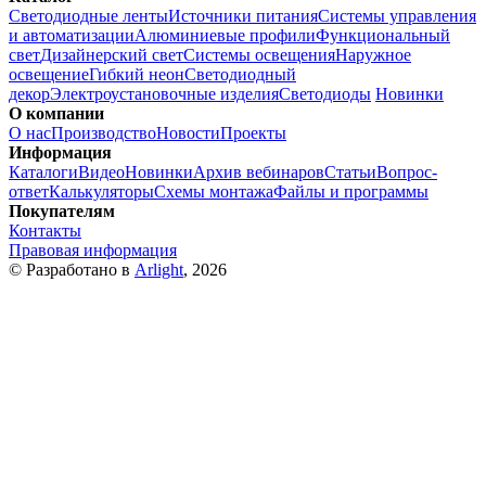
Светодиодные ленты
Источники питания
Системы управления
и автоматизации
Алюминиевые профили
Функциональный
свет
Дизайнерский свет
Системы освещения
Наружное
освещение
Гибкий неон
Светодиодный
декор
Электроустановочные изделия
Светодиоды
Новинки
О компании
О нас
Производство
Новости
Проекты
Информация
Каталоги
Видео
Новинки
Архив вебинаров
Статьи
Вопрос-
ответ
Калькуляторы
Схемы монтажа
Файлы и программы
Покупателям
Контакты
Правовая информация
© Разработано в
Arlight
, 2026