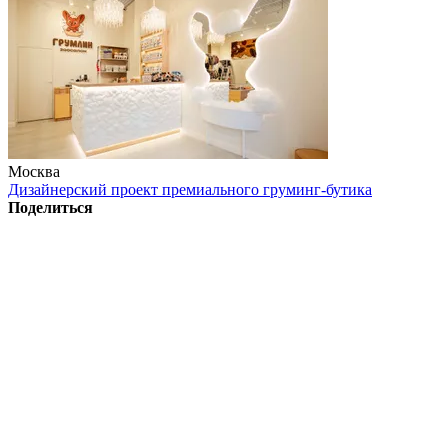
Москва
Дизайнерский проект премиального груминг-бутика
Поделиться