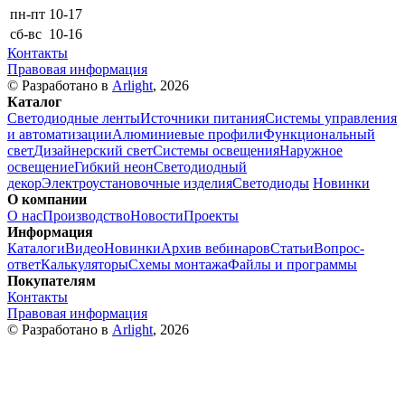
пн-пт
10-17
сб-вс
10-16
Контакты
Правовая информация
© Разработано в
Arlight
, 2026
Каталог
Светодиодные ленты
Источники питания
Системы управления
и автоматизации
Алюминиевые профили
Функциональный
свет
Дизайнерский свет
Системы освещения
Наружное
освещение
Гибкий неон
Светодиодный
декор
Электроустановочные изделия
Светодиоды
Новинки
О компании
О нас
Производство
Новости
Проекты
Информация
Каталоги
Видео
Новинки
Архив вебинаров
Статьи
Вопрос-
ответ
Калькуляторы
Схемы монтажа
Файлы и программы
Покупателям
Контакты
Правовая информация
© Разработано в
Arlight
, 2026