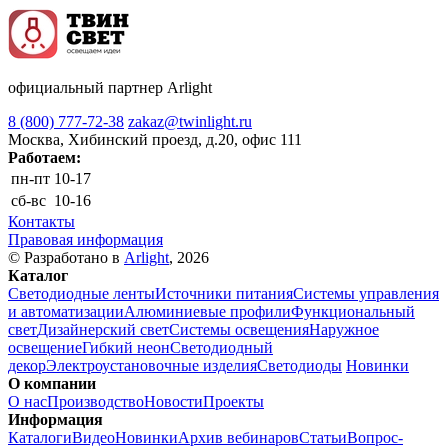
официальный партнер Arlight
8 (800) 777-72-38
zakaz@twinlight.ru
Москва, Хибинский проезд, д.20, офис 111
Работаем:
пн-пт
10-17
сб-вс
10-16
Контакты
Правовая информация
© Разработано в
Arlight
, 2026
Каталог
Светодиодные ленты
Источники питания
Системы управления
и автоматизации
Алюминиевые профили
Функциональный
свет
Дизайнерский свет
Системы освещения
Наружное
освещение
Гибкий неон
Светодиодный
декор
Электроустановочные изделия
Светодиоды
Новинки
О компании
О нас
Производство
Новости
Проекты
Информация
Каталоги
Видео
Новинки
Архив вебинаров
Статьи
Вопрос-