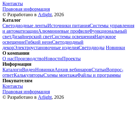
Контакты
Правовая информация
© Разработано в
Arlight
, 2026
Каталог
Светодиодные ленты
Источники питания
Системы управления
и автоматизации
Алюминиевые профили
Функциональный
свет
Дизайнерский свет
Системы освещения
Наружное
освещение
Гибкий неон
Светодиодный
декор
Электроустановочные изделия
Светодиоды
Новинки
О компании
О нас
Производство
Новости
Проекты
Информация
Каталоги
Видео
Новинки
Архив вебинаров
Статьи
Вопрос-
ответ
Калькуляторы
Схемы монтажа
Файлы и программы
Покупателям
Контакты
Правовая информация
© Разработано в
Arlight
, 2026