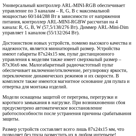
Универсальный контроллер ARL-MINI-RGB обеспечивает
управление по 3 каналам – R, G, B с максимальной
мощностью 60/144/288 Вт в зависимости от напряжения
питания, контроллер ARL-MINI-RGBW рассчитан на 4
канала: R, G, B, W (57,5/138/276 Вт). Диммер ARL-Mini-Dim
управляет 1 каналом (55/132/264 Вт).
Достоинством новых устройств, помимо высокого качества и
надежности, является миниатюрный размер. Устройства
имеют габариты 87x24x15 мм, пульт дистанционного
управления к моделям также имеет сверхмалый размер –
87х36х6 мм. Малогабаритный радиочастотный пульт
обеспечивает включение/отключение, регулировку яркости,
переключение динамических режимов и их скорости. В
комплекте также имеются магнитное основание для пульта и
отвертка для монтажа изделий.
Модели оснащены защитой от перегрева, перегрузки и
короткого замыкания в нагрузке. При возникновении сбоя
предусмотрено автоматическое восстановление
работоспособности после устранения причины срабатывания
защиты.
Размер устройств составляет всего лишь 87x24x15 мм, что
позволяет без труда разместить их в любом интерьере!