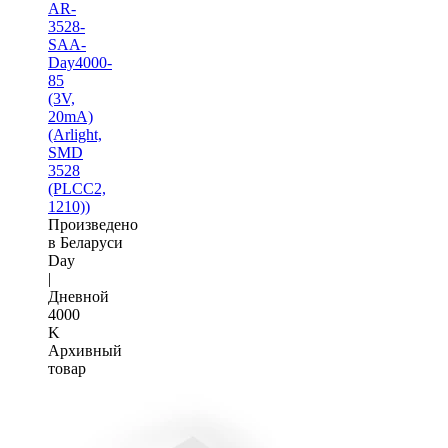
AR-
3528-
SAA-
Day4000-
85
(3V,
20mA)
(Arlight,
SMD
3528
(PLCC2,
1210))
Произведено
в Беларуси
Day
|
Дневной
4000
K
Архивный
товар