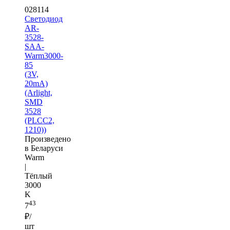
028114
Светодиод
AR-
3528-
SAA-
Warm3000-
85
(3V,
20mA)
(Arlight,
SMD
3528
(PLCC2,
1210))
Произведено
в Беларуси
Warm
|
Тёплый
3000
K
43
7
₽/
шт