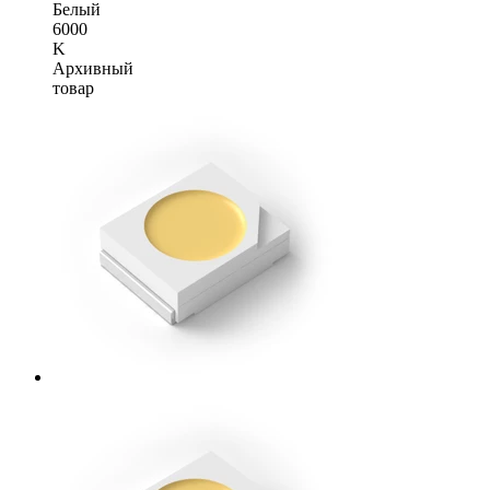
Белый
6000
K
Архивный
товар