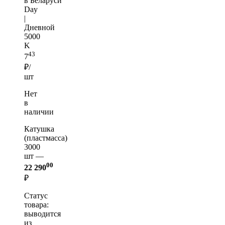
в Беларуси
Day
|
Дневной
5000
K
43
7
₽/
шт
Нет
в
наличии
Катушка
(пластмасса)
3000
шт —
00
22 290
₽
Статус
товара:
выводится
из