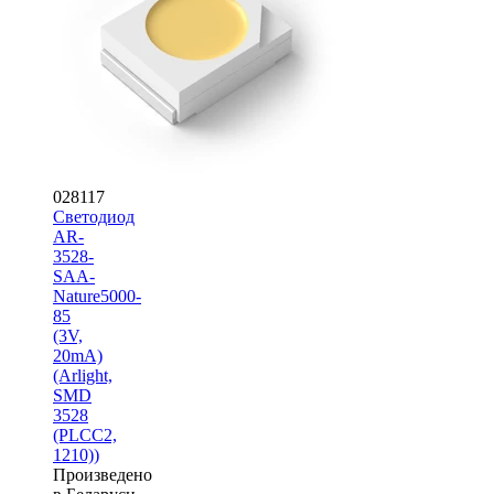
028117
Светодиод
AR-
3528-
SAA-
Nature5000-
85
(3V,
20mA)
(Arlight,
SMD
3528
(PLCC2,
1210))
Произведено