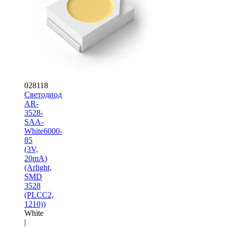
028118
Светодиод
AR-
3528-
SAA-
White6000-
85
(3V,
20mA)
(Arlight,
SMD
3528
(PLCC2,
1210))
White
|