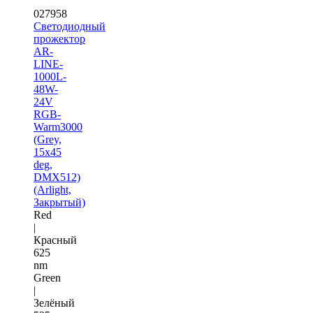
027958
Светодиодный
прожектор
AR-
LINE-
1000L-
48W-
24V
RGB-
Warm3000
(Grey,
15x45
deg,
DMX512)
(Arlight,
Закрытый)
Red
|
Красный
625
nm
Green
|
Зелёный