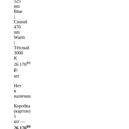
525
nm
Blue
|
Синий
470
nm
Warm
|
Тёплый
3000
K
89
26 176
₽/
шт
Нет
в
наличии
Коробка
(картон)
1
шт —
89
26 176