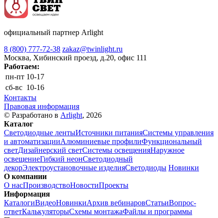
официальный партнер Arlight
8 (800) 777-72-38
zakaz@twinlight.ru
Москва, Хибинский проезд, д.20, офис 111
Работаем:
пн-пт
10-17
сб-вс
10-16
Контакты
Правовая информация
© Разработано в
Arlight
, 2026
Каталог
Светодиодные ленты
Источники питания
Системы управления
и автоматизации
Алюминиевые профили
Функциональный
свет
Дизайнерский свет
Системы освещения
Наружное
освещение
Гибкий неон
Светодиодный
декор
Электроустановочные изделия
Светодиоды
Новинки
О компании
О нас
Производство
Новости
Проекты
Информация
Каталоги
Видео
Новинки
Архив вебинаров
Статьи
Вопрос-
ответ
Калькуляторы
Схемы монтажа
Файлы и программы