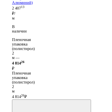
Алюминий)
13
2 407
₽/
м
В
наличии
Пленочная
упаковка
(полистирол)
2
м —
26
4 814
₽
Пленочная
упаковка
(полистирол)
2
м
26
4 814
₽