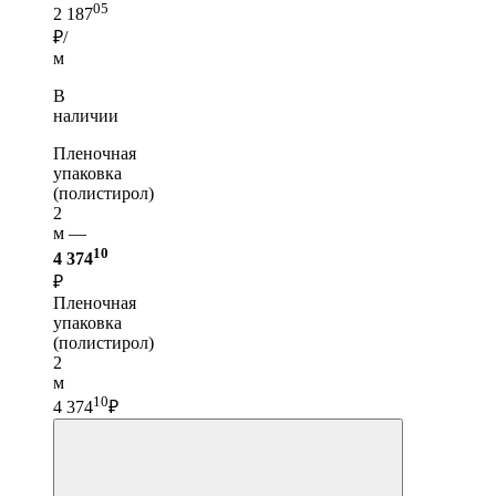
05
2 187
₽/
м
В
наличии
Пленочная
упаковка
(полистирол)
2
м —
10
4 374
₽
Пленочная
упаковка
(полистирол)
2
м
10
4 374
₽