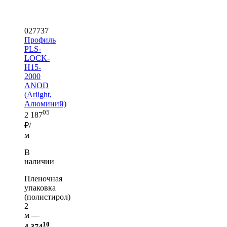
027737
Профиль
PLS-
LOCK-
H15-
2000
ANOD
(Arlight,
Алюминий)
05
2 187
₽/
м
В
наличии
Пленочная
упаковка
(полистирол)
2
м —
10
4 374