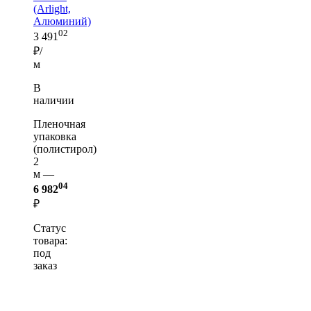
(Arlight,
Алюминий)
02
3 491
₽/
м
В
наличии
Пленочная
упаковка
(полистирол)
2
м —
04
6 982
₽
Статус
товара:
под
заказ