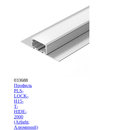
033688
Профиль
PLS-
LOCK-
H15-
T-
HIDE-
2000
(Arlight,
Алюминий)