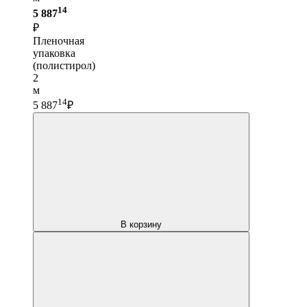
14
5 887
₽
Пленочная
упаковка
(полистирол)
2
м
14
5 887
₽
В корзину