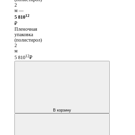
2
м —
12
5 810
₽
Пленочная
упаковка
(полистирол)
2
м
12
5 810
₽
В корзину