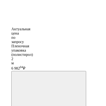
Актуальная
цена
по
запросу
Пленочная
упаковка
(полистирол)
2
м
04
6 982
₽