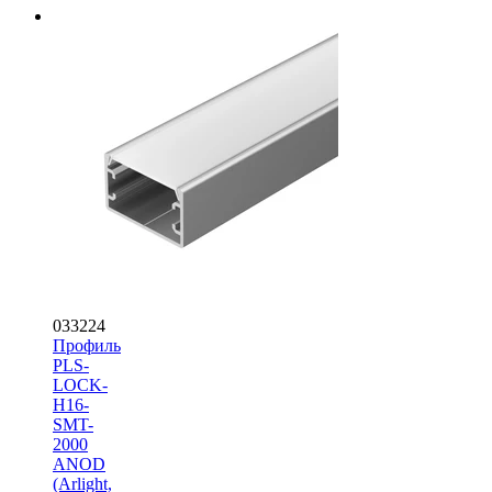
033224
Профиль
PLS-
LOCK-
H16-
SMT-
2000
ANOD
(Arlight,