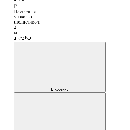
₽
Пленочная
упаковка
(полистирол)
2
м
10
4 374
₽
В корзину