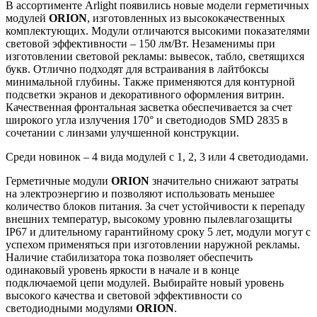
В ассортименте Arlight появились новые модели герметичных
модулей
ORION
, изготовленных из высококачественных
комплектующих. Модули отличаются высокими показателями
световой эффективности – 150 лм/Вт. Незаменимы при
изготовлении световой рекламы: вывесок, табло, светящихся
букв. Отлично подходят для встраивания в лайтбоксы
минимальной глубины. Также применяются для контурной
подсветки экранов и декоративного оформления витрин.
Качественная фронтальная засветка обеспечивается за счет
широкого угла излучения 170° и светодиодов SMD 2835 в
сочетании с линзами улучшенной конструкции.
Среди новинок – 4 вида модулей с 1, 2, 3 или 4 светодиодами.
Герметичные модули
ORION
значительно снижают затраты
на электроэнергию и позволяют использовать меньшее
количество блоков питания. За счет устойчивости к перепаду
внешних температур, высокому уровню пылевлагозащиты
IP67 и длительному гарантийному сроку 5 лет, модули могут с
успехом применяться при изготовлении наружной рекламы.
Наличие стабилизатора тока позволяет обеспечить
одинаковый уровень яркости в начале и в конце
подключаемой цепи модулей. Выбирайте новый уровень
высокого качества и световой эффективности со
светодиодными модулями
ORION
.