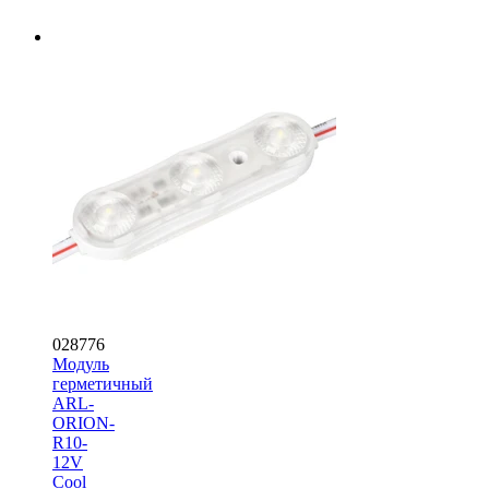
028776
Модуль
герметичный
ARL-
ORION-
R10-
12V
Cool