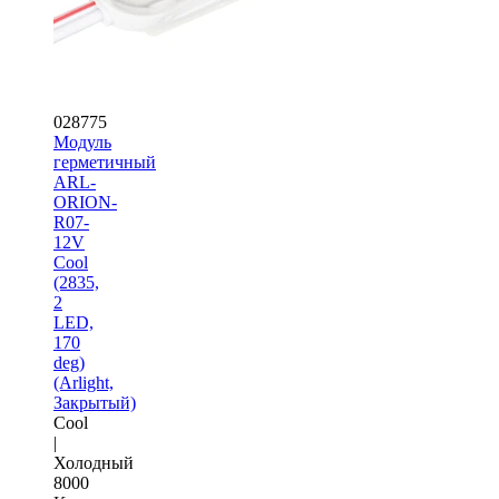
028775
Модуль
герметичный
ARL-
ORION-
R07-
12V
Cool
(2835,
2
LED,
170
deg)
(Arlight,
Закрытый)
Cool
|
Холодный
8000