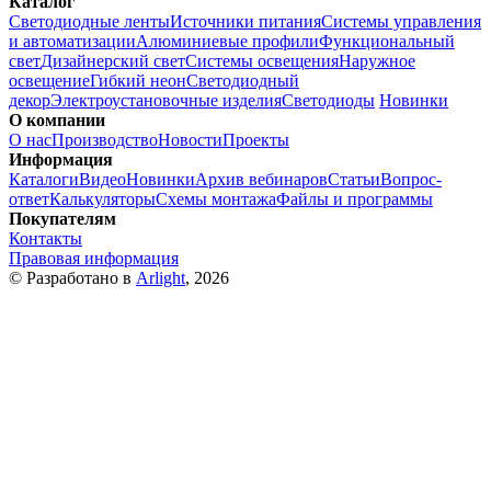
Каталог
Светодиодные ленты
Источники питания
Системы управления
и автоматизации
Алюминиевые профили
Функциональный
свет
Дизайнерский свет
Системы освещения
Наружное
освещение
Гибкий неон
Светодиодный
декор
Электроустановочные изделия
Светодиоды
Новинки
О компании
О нас
Производство
Новости
Проекты
Информация
Каталоги
Видео
Новинки
Архив вебинаров
Статьи
Вопрос-
ответ
Калькуляторы
Схемы монтажа
Файлы и программы
Покупателям
Контакты
Правовая информация
© Разработано в
Arlight
, 2026