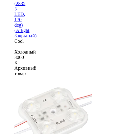
(2835,
3
LED,
170
deg)
(Arlight,
Закрытый)
Cool
|
Холодный
8000
K
Архивный
товар