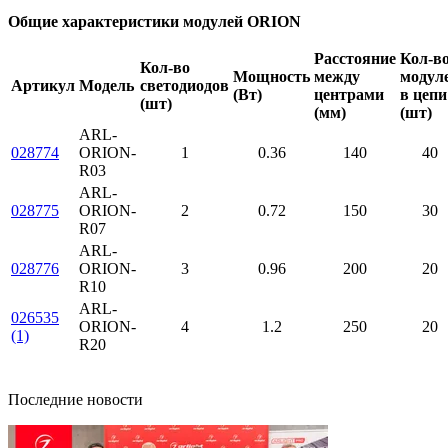
Общие характеристики модулей ORION
Расстояние
Кол-в
Кол-во
Мощность
между
модул
Артикул
Модель
светодиодов
(Вт)
центрами
в цепи
(шт)
(мм)
(шт)
ARL-
028774
ORION-
1
0.36
140
40
R03
ARL-
028775
ORION-
2
0.72
150
30
R07
ARL-
028776
ORION-
3
0.96
200
20
R10
ARL-
026535
ORION-
4
1.2
250
20
(1)
R20
Последние новости