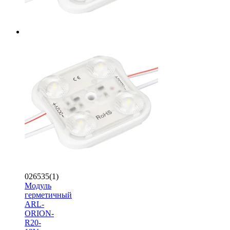
026535(1)
Модуль
герметичный
ARL-
ORION-
R20-