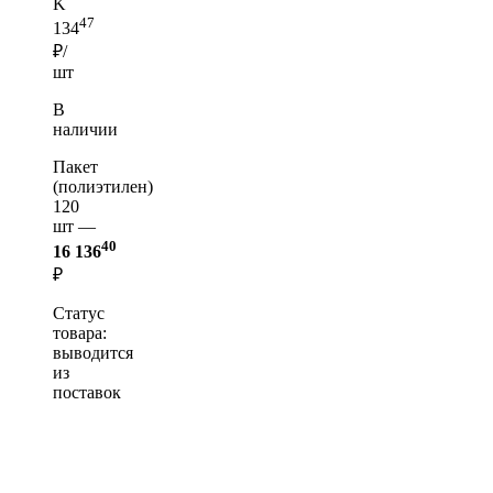
K
47
134
₽/
шт
В
наличии
Пакет
(полиэтилен)
120
шт —
40
16 136
₽
Статус
товара:
выводится
из
поставок