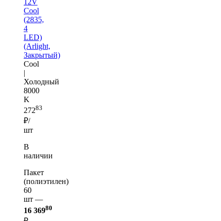
12V
Cool
(2835,
4
LED)
(Arlight,
Закрытый)
Cool
|
Холодный
8000
K
83
272
₽/
шт
В
наличии
Пакет
(полиэтилен)
60
шт —
80
16 369
₽