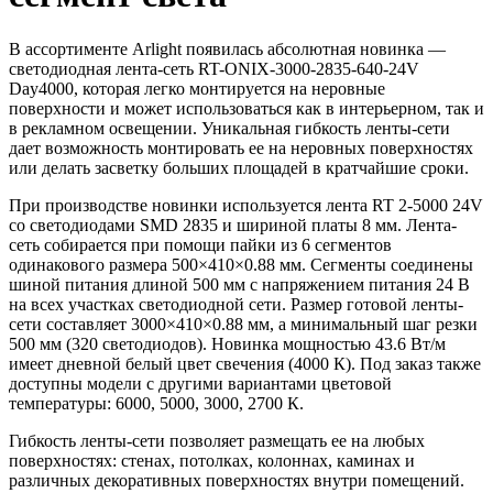
В ассортименте Arlight появилась абсолютная новинка —
светодиодная лента-сеть RT-ONIX-3000-2835-640-24V
Day4000, которая легко монтируется на неровные
поверхности и может использоваться как в интерьерном, так и
в рекламном освещении. Уникальная гибкость ленты-сети
дает возможность монтировать ее на неровных поверхностях
или делать засветку больших площадей в кратчайшие сроки.
При производстве новинки используется лента RT 2-5000 24V
со светодиодами SMD 2835 и шириной платы 8 мм. Лента-
сеть собирается при помощи пайки из 6 сегментов
одинакового размера 500×410×0.88 мм. Сегменты соединены
шиной питания длиной 500 мм с напряжением питания 24 В
на всех участках светодиодной сети. Размер готовой ленты-
сети составляет 3000×410×0.88 мм, а минимальный шаг резки
500 мм (320 светодиодов). Новинка мощностью 43.6 Вт/м
имеет дневной белый цвет свечения (4000 К). Под заказ также
доступны модели с другими вариантами цветовой
температуры: 6000, 5000, 3000, 2700 К.
Гибкость ленты-сети позволяет размещать ее на любых
поверхностях: стенах, потолках, колоннах, каминах и
различных декоративных поверхностях внутри помещений.