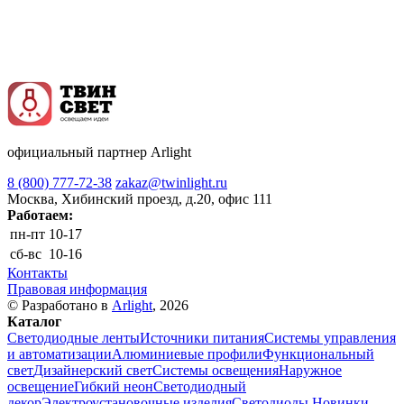
официальный партнер Arlight
8 (800) 777-72-38
zakaz@twinlight.ru
Москва, Хибинский проезд, д.20, офис 111
Работаем:
пн-пт
10-17
сб-вс
10-16
Контакты
Правовая информация
© Разработано в
Arlight
, 2026
Каталог
Светодиодные ленты
Источники питания
Системы управления
и автоматизации
Алюминиевые профили
Функциональный
свет
Дизайнерский свет
Системы освещения
Наружное
освещение
Гибкий неон
Светодиодный
декор
Электроустановочные изделия
Светодиоды
Новинки