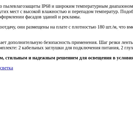
 пылевлагозащиты IP68 и широким температурным диапазоном п
ругих мест с высокой влажностью и перепадом температур. Подо
оформлении фасадов зданий и рекламы.
дачу, они размещены на плате с плотностью 180 шт./м, что вме
ет дополнительную безопасность применения. Шаг резки ленты 
омплекте: 2 кабельных заглушки для подключения питания, 2 гл
, стильным и надежным решением для освещения в условия
дсветка