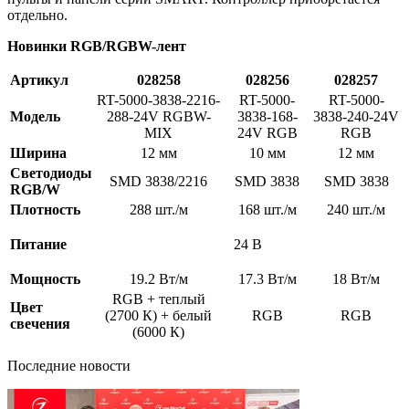
отдельно.
Новинки RGB/RGBW-лент
Артикул
028258
028256
028257
RT-5000-3838-2216-
RT-5000-
RT-5000-
Модель
288-24V RGBW-
3838-168-
3838-240-24V
MIX
24V RGB
RGB
Ширина
12 мм
10 мм
12 мм
Светодиоды
SMD 3838/2216
SMD 3838
SMD 3838
RGB/W
Плотность
288 шт./м
168 шт./м
240 шт./м
Питание
24 В
Мощность
19.2 Вт/м
17.3 Вт/м
18 Вт/м
RGB + теплый
Цвет
(2700 К) + белый
RGB
RGB
свечения
(6000 К)
Последние новости