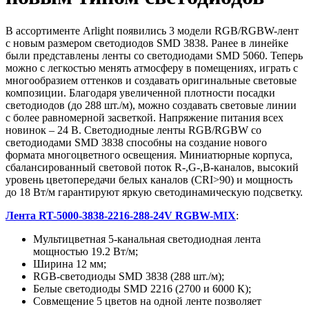
В ассортименте Arlight появились 3 модели RGB/RGBW-лент
с новым размером светодиодов SMD 3838. Ранее в линейке
были представлены ленты со светодиодами SMD 5060. Теперь
можно с легкостью менять атмосферу в помещениях, играть с
многообразием оттенков и создавать оригинальные световые
композиции. Благодаря увеличенной плотности посадки
светодиодов (до 288 шт./м), можно создавать световые линии
с более равномерной засветкой. Напряжение питания всех
новинок – 24 В. Светодиодные ленты RGB/RGBW со
светодиодами SMD 3838 способны на создание нового
формата многоцветного освещения. Миниатюрные корпуса,
сбалансированный световой поток R-,G-,B-каналов, высокий
уровень цветопередачи белых каналов (CRI>90) и мощность
до 18 Вт/м гарантируют яркую светодинамическую подсветку.
Лента RT-5000-3838-2216-288-24V RGBW-MIX
:
Мультицветная 5-канальная светодиодная лента
мощностью 19.2 Вт/м;
Ширина 12 мм;
RGB-светодиоды SMD 3838 (288 шт./м);
Белые светодиоды SMD 2216 (2700 и 6000 К);
Совмещение 5 цветов на одной ленте позволяет