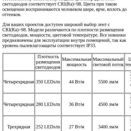
светодиодов соответствует CRI(Ra)>98. Цвета при таком
освещении воспринимаются человеком шире, ярче, вплоть до
оттенков.
Для ваших проектов доступен широкий выбор лент с
CRI(Ra)>98. Модели различаются по плотности размещения
светодиодов, мощности, цветовой температуре. Все новинки
предназначены для эксплуатации внутри помещений, так как
уровень пылевлагозащиты соответствует IP33.
Плотность
Максимальная
Максимальный
Ц
размещения
мощность
световой поток
те
светодиодов
Четырехрядная
350 LEDs/m
44 Вт/м
5500 лм/м
Четырехрядная
280 LEDs/m
36 Вт/м
4500 лм/м
Трехрядная
252 LEDs/m
27 Вт/м
3400 лм/м