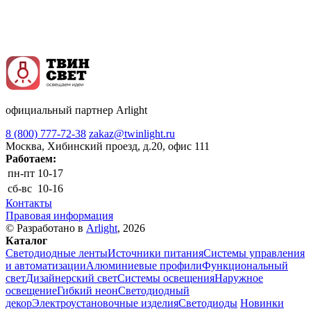
официальный партнер Arlight
8 (800) 777-72-38
zakaz@twinlight.ru
Москва, Хибинский проезд, д.20, офис 111
Работаем:
пн-пт
10-17
сб-вс
10-16
Контакты
Правовая информация
© Разработано в
Arlight
, 2026
Каталог
Светодиодные ленты
Источники питания
Системы управления
и автоматизации
Алюминиевые профили
Функциональный
свет
Дизайнерский свет
Системы освещения
Наружное
освещение
Гибкий неон
Светодиодный
декор
Электроустановочные изделия
Светодиоды
Новинки