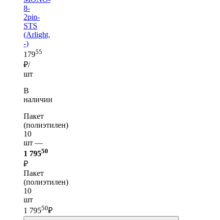
8-
2pin-
STS
(Arlight,
-)
55
179
₽/
шт
В
наличии
Пакет
(полиэтилен)
10
шт —
50
1 795
₽
Пакет
(полиэтилен)
10
шт
50
1 795
₽