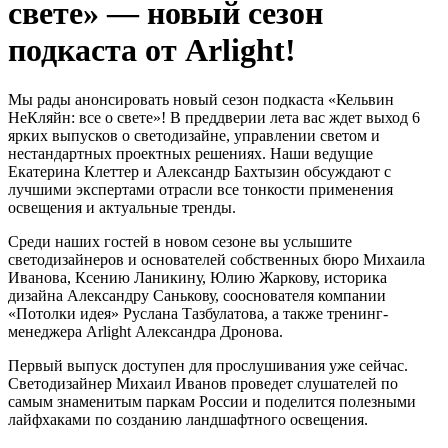
свете» — новый сезон
подкаста от Arlight!
Мы рады анонсировать новый сезон подкаста «Кельвин
НеКляйн: все о свете»! В преддверии лета вас ждет выход 6
ярких выпусков о светодизайне, управлении светом и
нестандартных проектных решениях. Наши ведущие
Екатерина Клеттер и Александр Бахтызин обсуждают с
лучшими экспертами отрасли все тонкости применения
освещения и актуальные тренды.
Среди наших гостей в новом сезоне вы услышите
светодизайнеров и основателей собственных бюро Михаила
Иванова, Ксению Ланикину, Юлию Жаркову, историка
дизайна Александру Санькову, сооснователя компании
«Потолки идея» Руслана Тазбулатова, а также тренинг-
менеджера Arlight Александра Дронова.
Первый выпуск доступен для прослушивания уже сейчас.
Светодизайнер Михаил Иванов проведет слушателей по
самым знаменитым паркам России и поделится полезными
лайфхаками по созданию ландшафтного освещения.