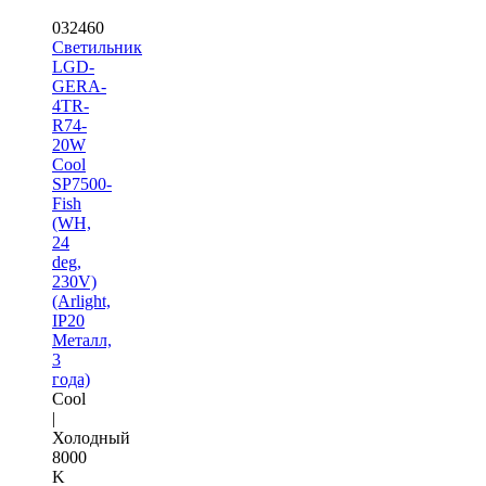
032460
Светильник
LGD-
GERA-
4TR-
R74-
20W
Cool
SP7500-
Fish
(WH,
24
deg,
230V)
(Arlight,
IP20
Металл,
3
года)
Cool
|
Холодный
8000
K