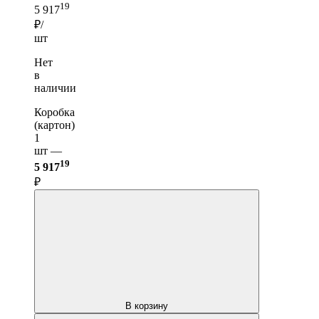
19
5 917
₽/
шт
Нет
в
наличии
Коробка
(картон)
1
шт —
19
5 917
₽
В корзину