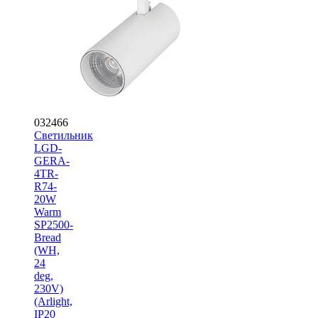
032466
Светильник
LGD-
GERA-
4TR-
R74-
20W
Warm
SP2500-
Bread
(WH,
24
deg,
230V)
(Arlight,
IP20