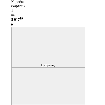
Коробка
(картон)
1
шт —
19
5 917
₽
В корзину