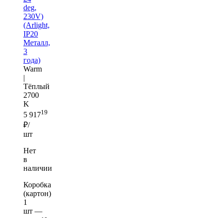
deg,
230V)
(Arlight,
IP20
Металл,
3
года)
Warm
|
Тёплый
2700
K
19
5 917
₽/
шт
Нет
в
наличии
Коробка
(картон)
1
шт —