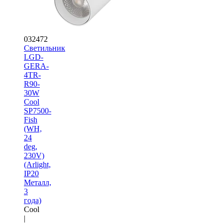
032472
Светильник
LGD-
GERA-
4TR-
R90-
30W
Cool
SP7500-
Fish
(WH,
24
deg,
230V)
(Arlight,
IP20
Металл,
3
года)
Cool
|