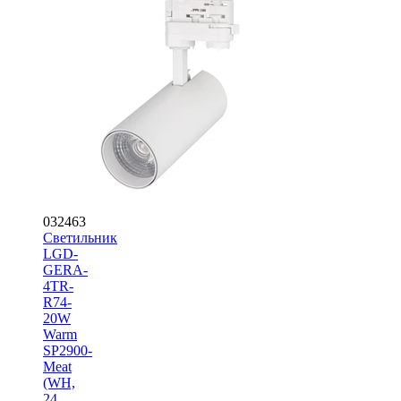
032463
Светильник
LGD-
GERA-
4TR-
R74-
20W
Warm
SP2900-
Meat
(WH,
24