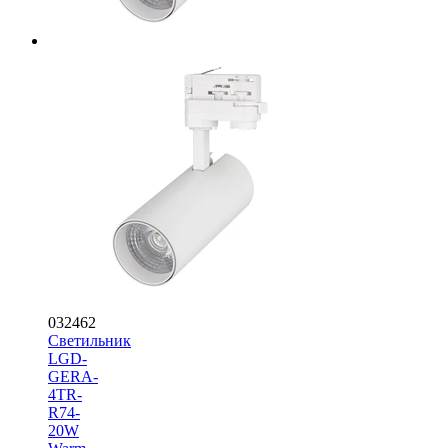
032462
Светильник
LGD-
GERA-
4TR-
R74-
20W