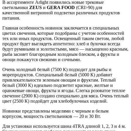
В ассортименте Arlight появились новые трековые
светильники
ZEUS
и
GERA FOOD
(CRI>90) для
качественной витринной подсветки различных продуктов
питания.
Главная особенность новинок заключается в специальных
цветах свечения, которые подобраны с учетом особенностей
тех или иных продуктов. Освещенный таким светом, любой
продукт будет выглядеть аппетитно: хлеб и булочки всегда
будут румяными и золотистыми, мясо — насыщенно красным,
рыба засияет благородным холодным блеском, а фрукты и
овощи покажутся свежими и сочными.
Очень холодный белый (7500 К) подходит для рыбы и
морепродуктов. Специальный белый (5000 К) добавит
привлекательности зеленым овощам и фруктам. Теплый
белый (3000 К) идеально подсветит красные, желтые и
оранжевые овощи, фрукты и ягоды. Слегка розоватое теплое
свечение (2900 К) создано специально для мяса. Очень теплый
цвет (2500 К) подойдет для хлебобулочных изделий.
Новинки представлены моделями с черным и белым
корпусом, мощность светильников — 20 и 30 Вт.
Для установки используется шина 4TRA длиной 1, 2, 3 и 4 м.