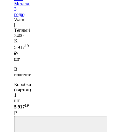
Металл,
3
года)
Warm
|
Тёплый
2400
K
19
5 917
₽/
шт
В
наличии
Коробка
(картон)
1
шт —
19
5 917
₽