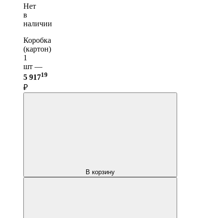
Нет
в
наличии
Коробка
(картон)
1
шт —
19
5 917
₽
В корзину