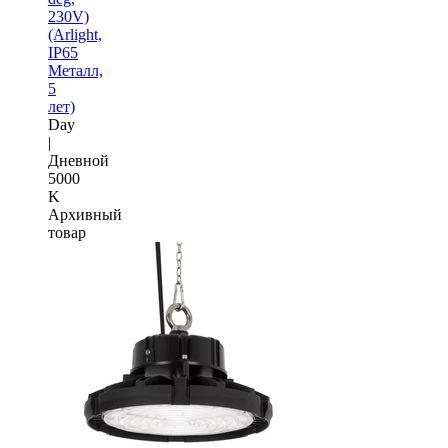
230V)
(Arlight,
IP65
Металл,
5
лет)
Day
|
Дневной
5000
K
Архивный
товар