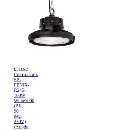
031692
Светильник
SP-
FENIX-
R245-
100W
White5000
(BK,
90
deg,
230V)
(Arlight,