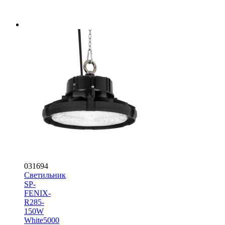
031694
Светильник
SP-
FENIX-
R285-
150W
White5000