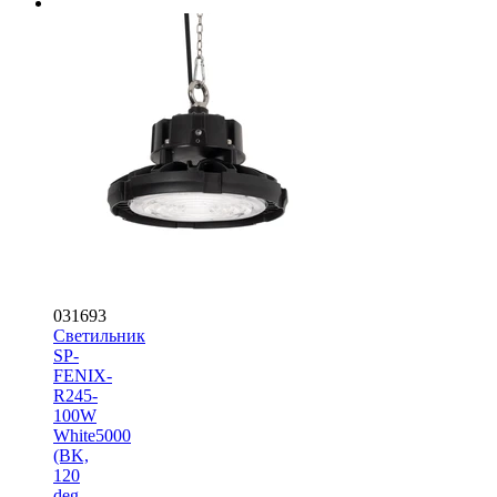
031693
Светильник
SP-
FENIX-
R245-
100W
White5000
(BK,
120
deg,