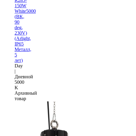
R285-
150W
White5000
(BK,
90
deg,
230V)
(Arlight,
IP65
Металл,
5
лет)
Day
|
Дневной
5000
K
Архивный
товар