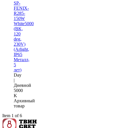
SP-
FENIX-
R285-
150W
White5000
(BK,
120
deg,
230V)
(Arlight,
IP65
Металл,
5
лет)
Day
|
Дневной
5000
K
Архивный
товар
Item 1 of 6