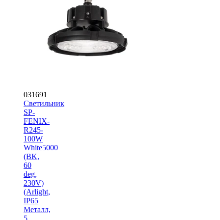
031691
Светильник
SP-
FENIX-
R245-
100W
White5000
(BK,
60
deg,
230V)
(Arlight,
IP65
Металл,
5