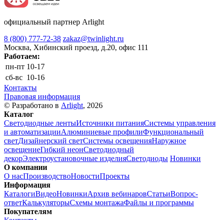
официальный партнер Arlight
8 (800) 777-72-38
zakaz@twinlight.ru
Москва, Хибинский проезд, д.20, офис 111
Работаем:
пн-пт
10-17
сб-вс
10-16
Контакты
Правовая информация
© Разработано в
Arlight
, 2026
Каталог
Светодиодные ленты
Источники питания
Системы управления
и автоматизации
Алюминиевые профили
Функциональный
свет
Дизайнерский свет
Системы освещения
Наружное
освещение
Гибкий неон
Светодиодный
декор
Электроустановочные изделия
Светодиоды
Новинки
О компании
О нас
Производство
Новости
Проекты
Информация
Каталоги
Видео
Новинки
Архив вебинаров
Статьи
Вопрос-
ответ
Калькуляторы
Схемы монтажа
Файлы и программы
Покупателям