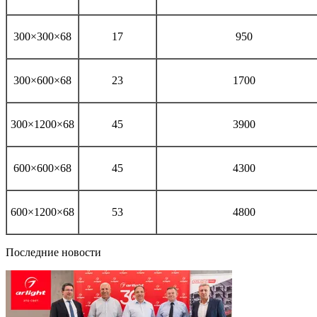
300×300×68
17
950
300×600×68
23
1700
300×1200×68
45
3900
600×600×68
45
4300
600×1200×68
53
4800
Последние новости