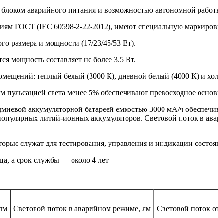
 блоком аварийного питания и возможностью автономной работы 
ниям ГОСТ (IEC 60598-2-22-2012), имеют специальную маркиров
го размера и мощности (17/23/45/53 Вт).
ся мощность составляет не более 3.5 Вт.
омещений: теплый белый (3000 К), дневной белый (4000 К) и хо
м пульсацией света менее 5% обеспечивают превосходное основ
дмиевой аккумуляторной батареей емкостью 3000 мА/ч обеспечив
т популярных литий-ионных аккумуляторов. Световой поток в ав
торые служат для тестирования, управления и индикации состоя
ца, а срок службы — около 4 лет.
лм
Световой поток в аварийном режиме, лм
Световой поток о