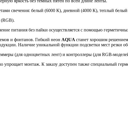
ерную яркость без темных пятен по всей длине ленты.
тами свечения: белый (6000 К), дневной (4000 К), теплый белый
 (RGB).
ючение питания без пайки осуществляется с помощью герметичн
оемов и фонтанов. Гибкий неон
AQUA
станет хорошим решением
одукции. Наличие уникальной функции подсветки мест резки обе
ммеры (для одноцветных лент) и контроллеры (для RGB-моделей
о упрощает монтаж. К заказу доступен также специальный гер