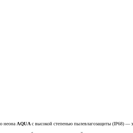
го неона
AQUA
с высокой степенью пылевлагозащиты (IP68) — э