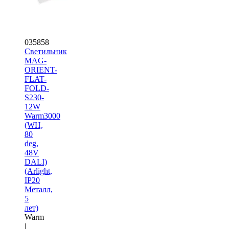
035858
Светильник
MAG-
ORIENT-
FLAT-
FOLD-
S230-
12W
Warm3000
(WH,
80
deg,
48V
DALI)
(Arlight,
IP20
Металл,
5
лет)
Warm
|