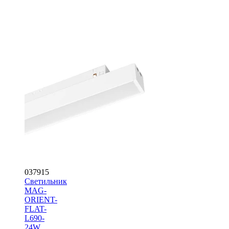
037915
Светильник
MAG-
ORIENT-
FLAT-
L690-
24W