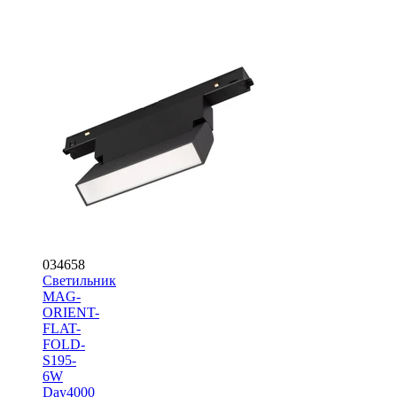
034658
Светильник
MAG-
ORIENT-
FLAT-
FOLD-
S195-
6W
Day4000