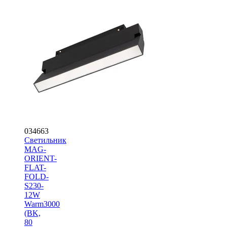
034663
Светильник
MAG-
ORIENT-
FLAT-
FOLD-
S230-
12W
Warm3000
(BK,
80