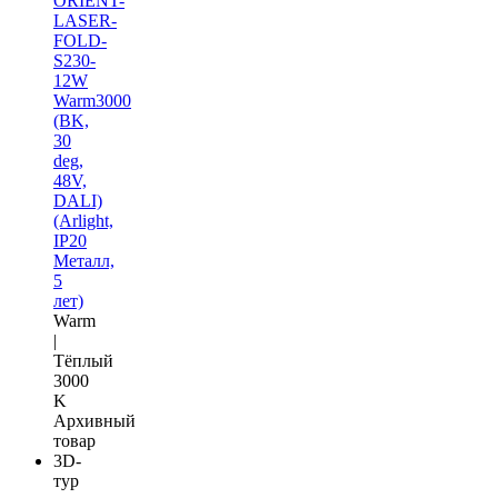
ORIENT-
LASER-
FOLD-
S230-
12W
Warm3000
(BK,
30
deg,
48V,
DALI)
(Arlight,
IP20
Металл,
5
лет)
Warm
|
Тёплый
3000
K
Архивный
товар
3D-
тур