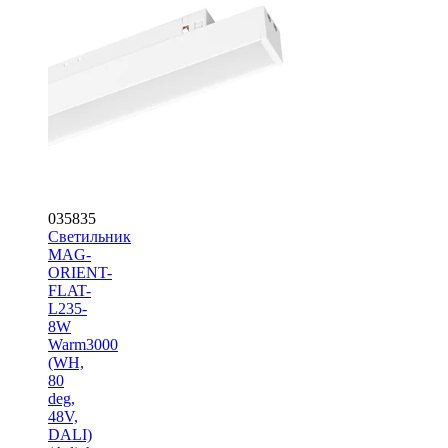
035835
Светильник
MAG-
ORIENT-
FLAT-
L235-
8W
Warm3000
(WH,
80
deg,
48V,
DALI)