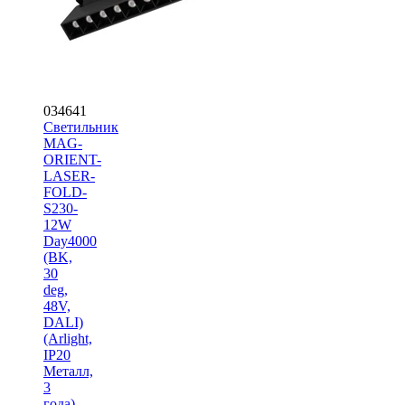
034641
Светильник
MAG-
ORIENT-
LASER-
FOLD-
S230-
12W
Day4000
(BK,
30
deg,
48V,
DALI)
(Arlight,
IP20
Металл,
3
года)