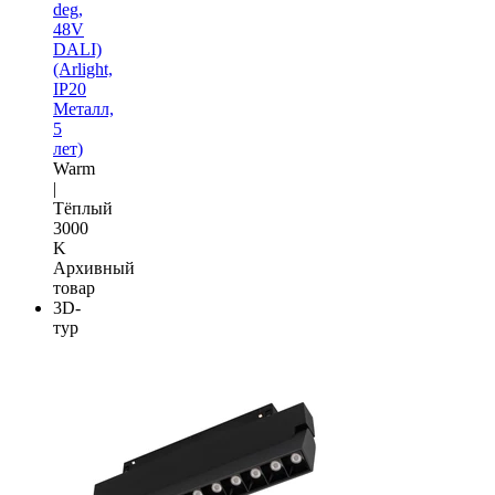
deg,
48V
DALI)
(Arlight,
IP20
Металл,
5
лет)
Warm
|
Тёплый
3000
K
Архивный
товар
3D-
тур