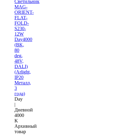
Светильник
MAG-
ORIENT-
FLAT-
FOLD-
S230-
12W
Day4000
(BK,
80
deg,
48V,
DALI)
(Arlight,
IP20
Металл,
3
года)
Day
|
Дневной
4000
K
Архивный
товар