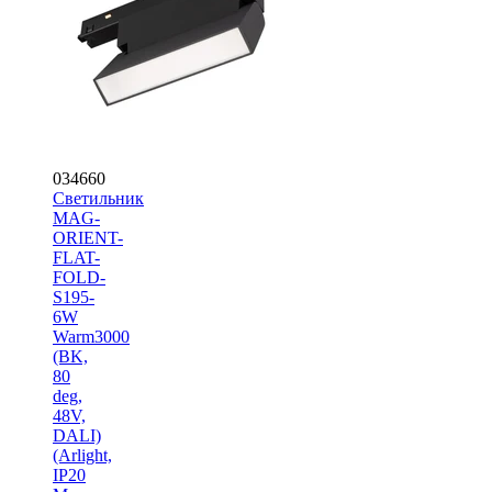
034660
Светильник
MAG-
ORIENT-
FLAT-
FOLD-
S195-
6W
Warm3000
(BK,
80
deg,
48V,
DALI)
(Arlight,
IP20