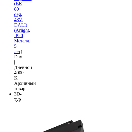
(BK,
80
deg,
48V,
DALI)
(Arlight,
IP20
Металл,
5
лет)
Day
|
Дневной
4000
K
Архивный
товар
3D-
тур