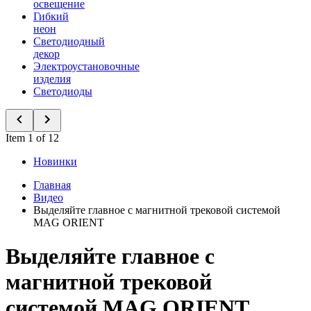
освещение
Гибкий
неон
Светодиодный
декор
Электроустановочные
изделия
Светодиоды
Item 1 of 12
Новинки
Главная
Видео
Выделяйте главное с магнитной трековой системой
MAG ORIENT
Выделяйте главное с
магнитной трековой
системой MAG ORIENT