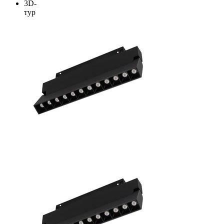
3D-
тур