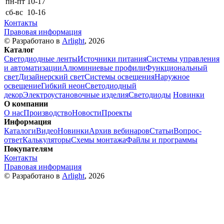
пн-пт
10-17
сб-вс
10-16
Контакты
Правовая информация
© Разработано в
Arlight
, 2026
Каталог
Светодиодные ленты
Источники питания
Системы управления
и автоматизации
Алюминиевые профили
Функциональный
свет
Дизайнерский свет
Системы освещения
Наружное
освещение
Гибкий неон
Светодиодный
декор
Электроустановочные изделия
Светодиоды
Новинки
О компании
О нас
Производство
Новости
Проекты
Информация
Каталоги
Видео
Новинки
Архив вебинаров
Статьи
Вопрос-
ответ
Калькуляторы
Схемы монтажа
Файлы и программы
Покупателям
Контакты
Правовая информация
© Разработано в
Arlight
, 2026