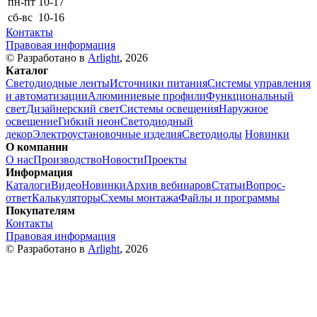
пн-пт
10-17
сб-вс
10-16
Контакты
Правовая информация
© Разработано в
Arlight
, 2026
Каталог
Светодиодные ленты
Источники питания
Системы управления
и автоматизации
Алюминиевые профили
Функциональный
свет
Дизайнерский свет
Системы освещения
Наружное
освещение
Гибкий неон
Светодиодный
декор
Электроустановочные изделия
Светодиоды
Новинки
О компании
О нас
Производство
Новости
Проекты
Информация
Каталоги
Видео
Новинки
Архив вебинаров
Статьи
Вопрос-
ответ
Калькуляторы
Схемы монтажа
Файлы и программы
Покупателям
Контакты
Правовая информация
© Разработано в
Arlight
, 2026