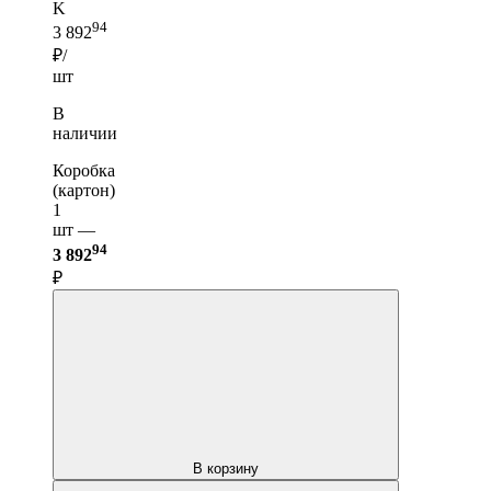
K
94
3 892
₽/
шт
В
наличии
Коробка
(картон)
1
шт —
94
3 892
₽
В корзину