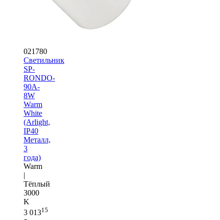
021780
Светильник
SP-
RONDO-
90A-
8W
Warm
White
(Arlight,
IP40
Металл,
3
года)
Warm
|
Тёплый
3000
K
15
3 013