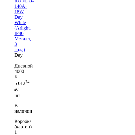
RONDO-
140A-
18W
Day
White
(Arlight,
IP40
Металл,
3
года)
Day
|
Дневной
4000
K
74
5 012
₽/
шт
В
наличии
Коробка
(картон)
1