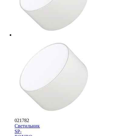
021782
Светильник
SP-