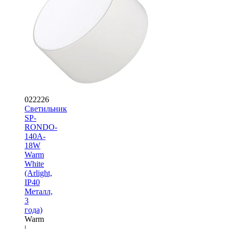
022226
Светильник
SP-
RONDO-
140A-
18W
Warm
White
(Arlight,
IP40
Металл,
3
года)
Warm
|