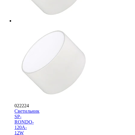
022224
Светильник
SP-
RONDO-
120A-
12W