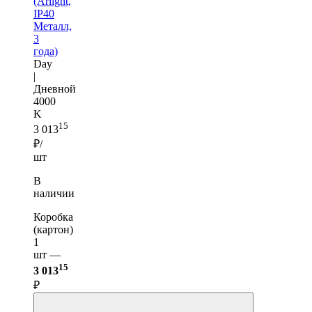
(Arlight,
IP40
Металл,
3
года)
Day
|
Дневной
4000
K
15
3 013
₽/
шт
В
наличии
Коробка
(картон)
1
шт —
15
3 013
₽