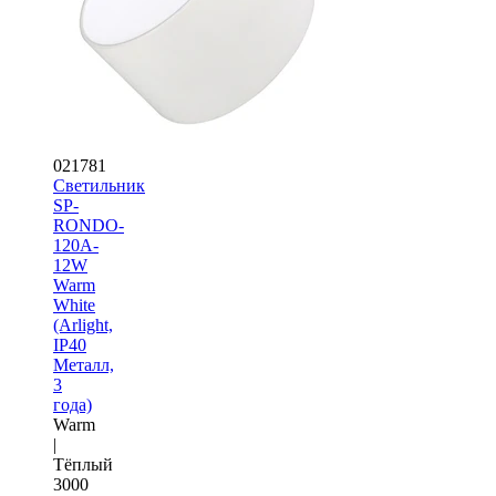
021781
Светильник
SP-
RONDO-
120A-
12W
Warm
White
(Arlight,
IP40
Металл,
3
года)
Warm
|
Тёплый
3000