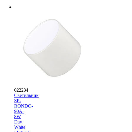
022234
Светильник
SP-
RONDO-
90A-
8W
Day
White