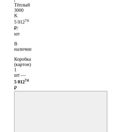
Тёплый
3000
K
74
5 012
₽/
шт
В
наличии
Коробка
(картон)
1
шт —
74
5 012
₽