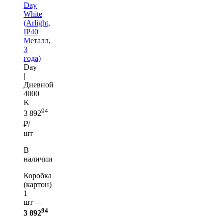
Day
White
(Arlight,
IP40
Металл,
3
года)
Day
|
Дневной
4000
K
94
3 892
₽/
шт
В
наличии
Коробка
(картон)
1
шт —
94
3 892