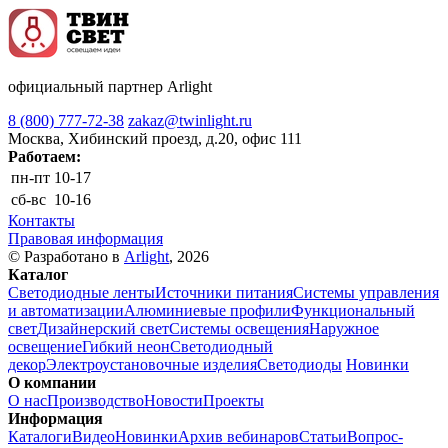
официальный партнер Arlight
8 (800) 777-72-38
zakaz@twinlight.ru
Москва, Хибинский проезд, д.20, офис 111
Работаем:
пн-пт
10-17
сб-вс
10-16
Контакты
Правовая информация
© Разработано в
Arlight
, 2026
Каталог
Светодиодные ленты
Источники питания
Системы управления
и автоматизации
Алюминиевые профили
Функциональный
свет
Дизайнерский свет
Системы освещения
Наружное
освещение
Гибкий неон
Светодиодный
декор
Электроустановочные изделия
Светодиоды
Новинки
О компании
О нас
Производство
Новости
Проекты
Информация
Каталоги
Видео
Новинки
Архив вебинаров
Статьи
Вопрос-