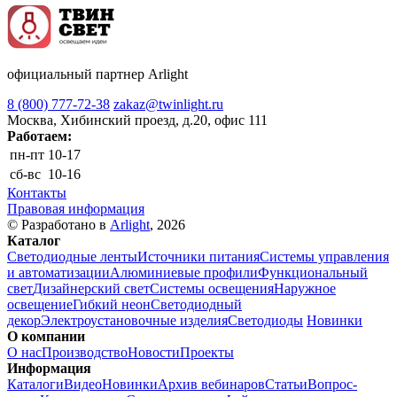
официальный партнер Arlight
8 (800) 777-72-38
zakaz@twinlight.ru
Москва, Хибинский проезд, д.20, офис 111
Работаем:
пн-пт
10-17
сб-вс
10-16
Контакты
Правовая информация
© Разработано в
Arlight
, 2026
Каталог
Светодиодные ленты
Источники питания
Системы управления
и автоматизации
Алюминиевые профили
Функциональный
свет
Дизайнерский свет
Системы освещения
Наружное
освещение
Гибкий неон
Светодиодный
декор
Электроустановочные изделия
Светодиоды
Новинки
О компании
О нас
Производство
Новости
Проекты
Информация
Каталоги
Видео
Новинки
Архив вебинаров
Статьи
Вопрос-