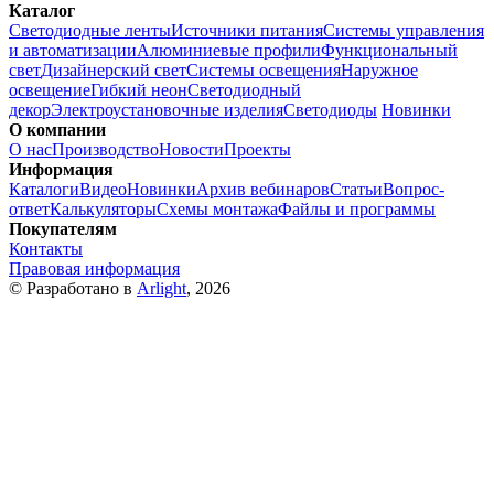
Каталог
Светодиодные ленты
Источники питания
Системы управления
и автоматизации
Алюминиевые профили
Функциональный
свет
Дизайнерский свет
Системы освещения
Наружное
освещение
Гибкий неон
Светодиодный
декор
Электроустановочные изделия
Светодиоды
Новинки
О компании
О нас
Производство
Новости
Проекты
Информация
Каталоги
Видео
Новинки
Архив вебинаров
Статьи
Вопрос-
ответ
Калькуляторы
Схемы монтажа
Файлы и программы
Покупателям
Контакты
Правовая информация
© Разработано в
Arlight
, 2026