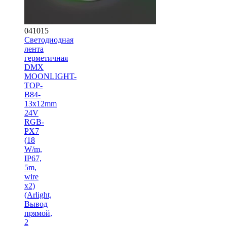
041015
Светодиодная
лента
герметичная
DMX
MOONLIGHT-
TOP-
B84-
13x12mm
24V
RGB-
PX7
(18
W/m,
IP67,
5m,
wire
x2)
(Arlight,
Вывод
прямой,
2