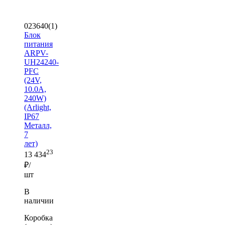
023640(1)
Блок
питания
ARPV-
UH24240-
PFC
(24V,
10.0A,
240W)
(Arlight,
IP67
Металл,
7
лет)
23
13 434
₽/
шт
В
наличии
Коробка