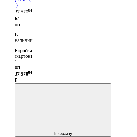
-)
84
37 570
₽/
шт
В
наличии
Коробка
(картон)
1
шт —
84
37 570
₽
В корзину