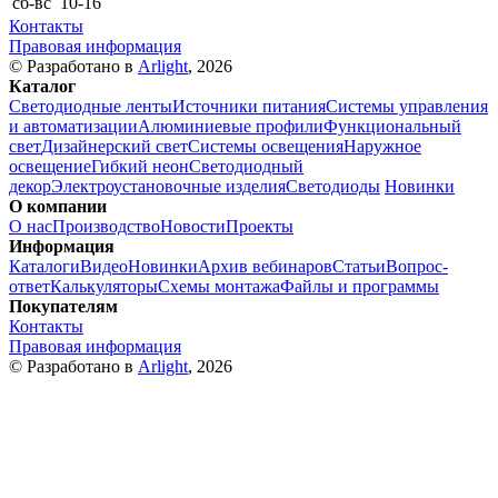
сб-вс
10-16
Контакты
Правовая информация
© Разработано в
Arlight
, 2026
Каталог
Светодиодные ленты
Источники питания
Системы управления
и автоматизации
Алюминиевые профили
Функциональный
свет
Дизайнерский свет
Системы освещения
Наружное
освещение
Гибкий неон
Светодиодный
декор
Электроустановочные изделия
Светодиоды
Новинки
О компании
О нас
Производство
Новости
Проекты
Информация
Каталоги
Видео
Новинки
Архив вебинаров
Статьи
Вопрос-
ответ
Калькуляторы
Схемы монтажа
Файлы и программы
Покупателям
Контакты
Правовая информация
© Разработано в
Arlight
, 2026