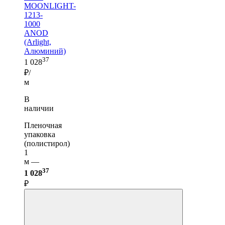
MOONLIGHT-
1213-
1000
ANOD
(Arlight,
Алюминий)
37
1 028
₽/
м
В
наличии
Пленочная
упаковка
(полистирол)
1
м —
37
1 028
₽