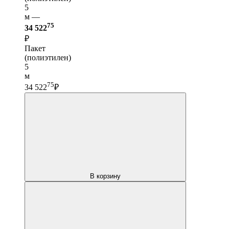
5
м —
75
34 522
₽
Пакет
(полиэтилен)
5
м
75
34 522
₽
В корзину