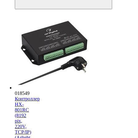
018549
Контроллер
HX-
801RC
(8192
pix,
220V,
TCP/IP)
(Arlight,