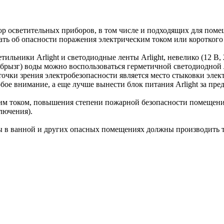
ор осветительных приборов, в том числе и подходящих для по
ать об опасности поражения электрическим током или короткого
тильники Arlight и светодиодные ленты Arlight, невелико (12 В,
ызг) воды можно воспользоваться герметичной светодиодной лент
 точки зрения электробезопасности является место стыковки эле
собое внимание, а еще лучше вынести блок питания Arlight за пр
им током, повышения степени пожарной безопасности помещени
лючения).
ы в ванной и других опасных помещениях должны производить 