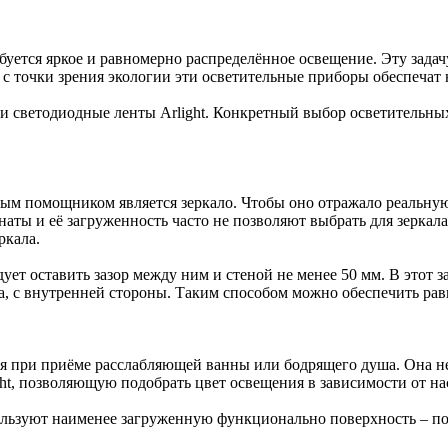
уется яркое и равномерно распределённое освещение. Эту задач
 с точки зрения экологии эти осветительные приборы обеспеча
 светодиодные ленты Arlight. Конкретный выбор осветительных
ым помощником является зеркало. Чтобы оно отражало реальную
аты и её загруженность часто не позволяют выбрать для зеркала
ркала.
ует оставить зазор между ним и стеной не менее 50 мм. В этот з
ала, с внутренней стороны. Таким способом можно обеспечить ра
ия при приёме расслабляющей ванны или бодрящего душа. Она не
ht, позволяющую подобрать цвет освещения в зависимости от на
пользуют наименее загруженную функционально поверхность – 