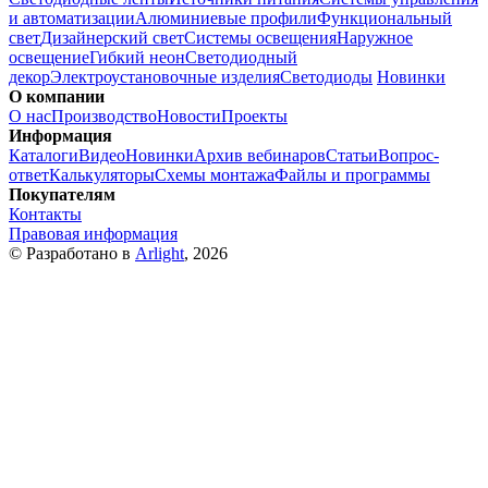
и автоматизации
Алюминиевые профили
Функциональный
свет
Дизайнерский свет
Системы освещения
Наружное
освещение
Гибкий неон
Светодиодный
декор
Электроустановочные изделия
Светодиоды
Новинки
О компании
О нас
Производство
Новости
Проекты
Информация
Каталоги
Видео
Новинки
Архив вебинаров
Статьи
Вопрос-
ответ
Калькуляторы
Схемы монтажа
Файлы и программы
Покупателям
Контакты
Правовая информация
© Разработано в
Arlight
, 2026