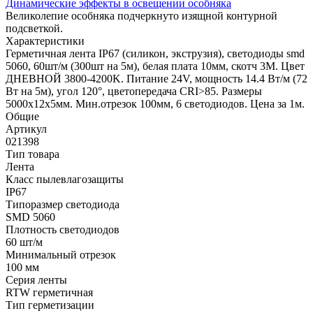
Динамические эффекты в освещении особняка
Великолепие особняка подчеркнуто изящной контурной
подсветкой.
Характеристики
Герметичная лента IP67 (силикон, экструзия), светодиоды smd
5060, 60шт/м (300шт на 5м), белая плата 10мм, скотч 3М. Цвет
ДНЕВНОЙ 3800-4200K. Питание 24V, мощность 14.4 Вт/м (72
Вт на 5м), угол 120°, цветопередача CRI>85. Размеры
5000х12x5мм. Мин.отрезок 100мм, 6 светодиодов. Цена за 1м.
Общие
Артикул
021398
Тип товара
Лента
Класс пылевлагозащиты
IP67
Типоразмер светодиода
SMD 5060
Плотность светодиодов
60 шт/м
Минимальный отрезок
100 мм
Серия ленты
RTW герметичная
Тип герметизации