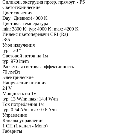
Силикон, экструзия прозр. прямоуг. - PS
Светотехнические
Цвет свечения
Day | Дневной 4000 K
Цветовая температура
min: 3800 K; typ: 4000 K; max: 4200 K
Индекс цветопередачи CRI (Ra)
>85
Угол излучения
typ: 120 °
Световой поток на 1м
typ: 970 lm/m
Расчетная световая эффективность
70 лм/Вт
Электрические
Напряжение питания
24 V
Мощность на 1м
typ: 13 W/m; max: 14.4 W/m
Ток потребления 1м
typ: 0.54 A/m; max: 0.6 A/m
Управление
Каналы управления
1 CH (1 канал - Mono)
Габариты