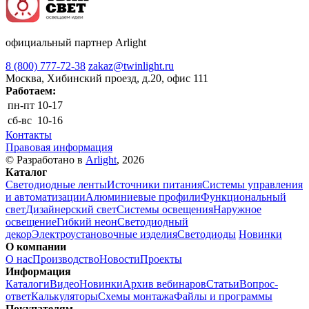
официальный партнер Arlight
8 (800) 777-72-38
zakaz@twinlight.ru
Москва, Хибинский проезд, д.20, офис 111
Работаем:
пн-пт
10-17
сб-вс
10-16
Контакты
Правовая информация
© Разработано в
Arlight
, 2026
Каталог
Светодиодные ленты
Источники питания
Системы управления
и автоматизации
Алюминиевые профили
Функциональный
свет
Дизайнерский свет
Системы освещения
Наружное
освещение
Гибкий неон
Светодиодный
декор
Электроустановочные изделия
Светодиоды
Новинки
О компании
О нас
Производство
Новости
Проекты
Информация
Каталоги
Видео
Новинки
Архив вебинаров
Статьи
Вопрос-
ответ
Калькуляторы
Схемы монтажа
Файлы и программы
Покупателям