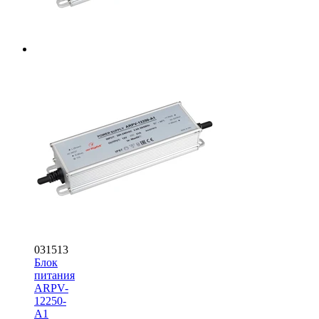
031513
Блок
питания
ARPV-
12250-
A1