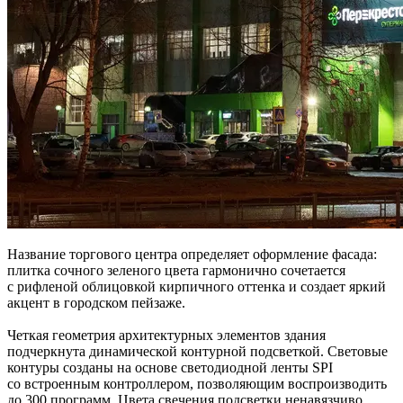
Название торгового центра определяет оформление фасада:
плитка сочного зеленого цвета гармонично сочетается
с рифленой облицовкой кирпичного оттенка и создает яркий
акцент в городском пейзаже.
Четкая геометрия архитектурных элементов здания
подчеркнута динамической контурной подсветкой. Световые
контуры созданы на основе светодиодной ленты SPI
со встроенным контроллером, позволяющим воспроизводить
до 300 программ. Цвета свечения подсветки ненавязчиво