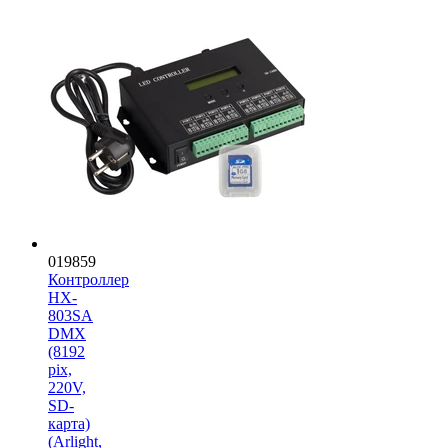
019859
Контроллер
HX-
803SA
DMX
(8192
pix,
220V,
SD-
карта)
(Arlight,