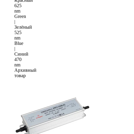
Красный
625
nm
Green
|
Зелёный
525
nm
Blue
|
Синий
470
nm
Архивный
товар