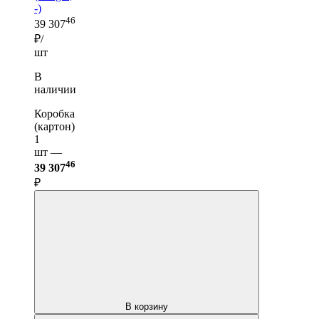
-)
46
39 307
₽/
шт
В
наличии
Коробка
(картон)
1
шт —
46
39 307
₽
В корзину