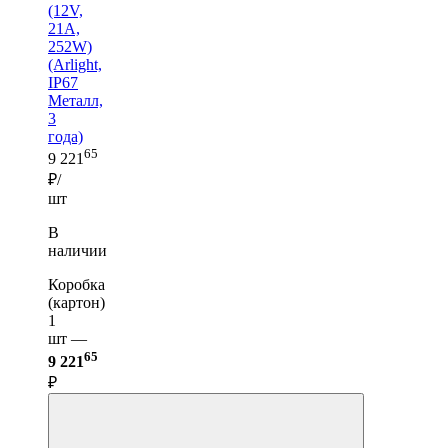
(12V,
21A,
252W)
(Arlight,
IP67
Металл,
3
года)
65
9 221
₽/
шт
В
наличии
Коробка
(картон)
1
шт —
65
9 221
₽