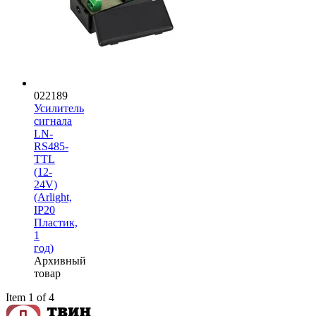
022189
Усилитель
сигнала
LN-
RS485-
TTL
(12-
24V)
(Arlight,
IP20
Пластик,
1
год)
Архивный
товар
Item 1 of 4