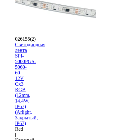
026155(2)
Светодиодная
лента
SPI-
5000PGS-
5060-
60
12V
Cx3
RGB
(12mm,
14.4W,
IP67)
(Arlight,
Закрытый,
IP67)
Red
|