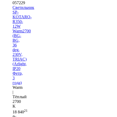
057229
Светильник
SP-
KOTARO-
R350-
12W
Warm2700
(BG-
BG,
36
deg,
230V,
TRIAC)
(Arlight,
IP20
Фетр,
3
года)
Warm
|
Тёплый
2700
K
21
18 840