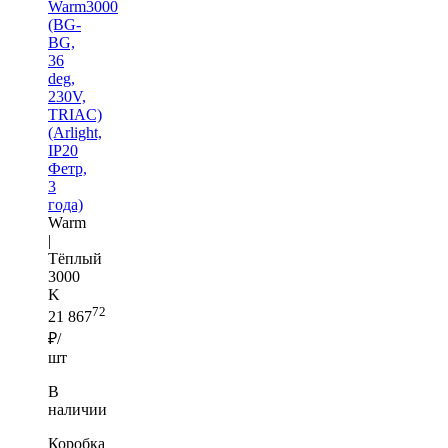
Warm3000
(BG-
BG,
36
deg,
230V,
TRIAC)
(Arlight,
IP20
Фетр,
3
года)
Warm
|
Тёплый
3000
K
72
21 867
₽/
шт
В
наличии
Коробка