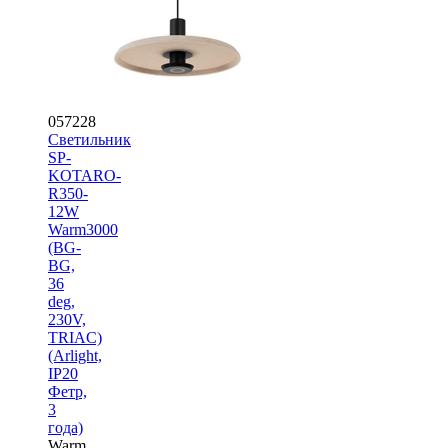
057228
Светильник
SP-
KOTARO-
R350-
12W
Warm3000
(BG-
BG,
36
deg,
230V,
TRIAC)
(Arlight,
IP20
Фетр,
3
года)
Warm