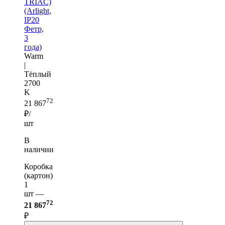
TRIAC)
(Arlight,
IP20
Фетр,
3
года)
Warm
|
Тёплый
2700
K
72
21 867
₽/
шт
В
наличии
Коробка
(картон)
1
шт —
72
21 867
₽