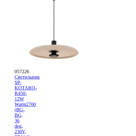
057226
Светильник
SP-
KOTARO-
R450-
12W
Warm2700
(BG-
BG,
36
deg,
230V,