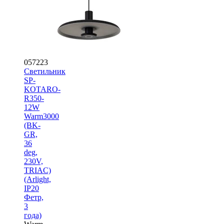
057223
Светильник
SP-
KOTARO-
R350-
12W
Warm3000
(BK-
GR,
36
deg,
230V,
TRIAC)
(Arlight,
IP20
Фетр,
3
года)