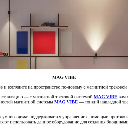
MAG VIBE
ов и взгляните на пространство по-новому с магнитной треков
 инсталляцию — с магнитной трековой системой
MAG VIBE
вам 
нностей магнитной системы
MAG VIBE
— тонкий накладной тре
 умного дома: поддерживается управление с помощью протокол
ляют использовать данное оборудование для создания биодинам