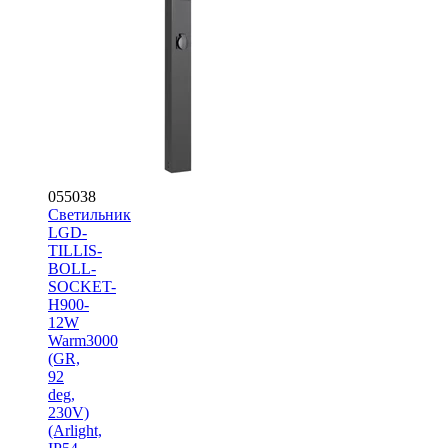
055038
Светильник
LGD-
TILLIS-
BOLL-
SOCKET-
H900-
12W
Warm3000
(GR,
92
deg,
230V)
(Arlight,