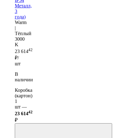
IP54
Металл,
3
года)
Warm
|
Тёплый
3000
K
42
23 614
₽/
шт
В
наличии
Коробка
(картон)
1
шт —
42
23 614
₽