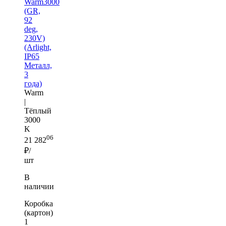
Warm3000
(GR,
92
deg,
230V)
(Arlight,
IP65
Металл,
3
года)
Warm
|
Тёплый
3000
K
06
21 282
₽/
шт
В
наличии
Коробка
(картон)
1