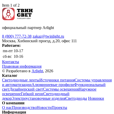
Item 1 of 2
официальный партнер Arlight
8 (800) 777-72-38
zakaz@twinlight.ru
Москва, Хибинский проезд, д.20, офис 111
Работаем:
пн-пт
10-17
сб-вс
10-16
Контакты
Правовая информация
© Разработано в
Arlight
, 2026
Каталог
Светодиодные ленты
Источники питания
Системы управления
и автоматизации
Алюминиевые профили
Функциональный
свет
Дизайнерский свет
Системы освещения
Наружное
освещение
Гибкий неон
Светодиодный
декор
Электроустановочные изделия
Светодиоды
Новинки
О компании
О нас
Производство
Новости
Проекты
Информация