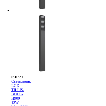
050729
Светильник
LGD-
TILLIS-
BOLL-
H900-
12W