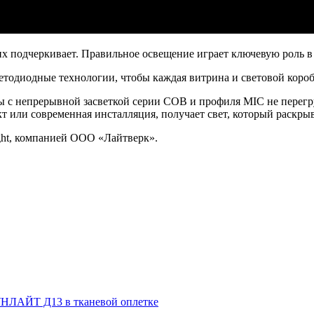
их подчеркивает. Правильное освещение играет ключевую роль в
етодиодные технологии, чтобы каждая витрина и световой коро
ы с непрерывной засветкой серии COB и профиля MIC не перегр
т или современная инсталляция, получает свет, который раскрыв
ght, компанией ООО «Лайтверк».
НЛАЙТ Д13 в тканевой оплетке