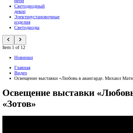
неон
Светодиодный
декор
Электроустановочные
изделия
Светодиоды
Item 1 of 12
Новинки
Главная
Видео
Освещение выставки «Любовь в авангарде. Михаил Матю
Освещение выставки «Любовь
«Зотов»